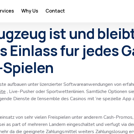
rvices
Why Us
Contact
gzeug ist und bleibt
es Einlass fur jedes 
-Spielen
enste aufbauen unter lizenzierter Softwareanwendungen von erfah
ite
, Live-Pusher oder Sportwettenlinien. Samtliche Optionen sie
lgende Dienste de l’ensemble des Casinos mit ‘ne spezielle App 
 einsatz von sehr vielen Freispielen unter anderem Cash-Promos,
 sei as part of mehreren Landern eingeschaltet und verfugt via d
mehr da die geeignete Zahlungsmittel weiters Zahlungslosung e