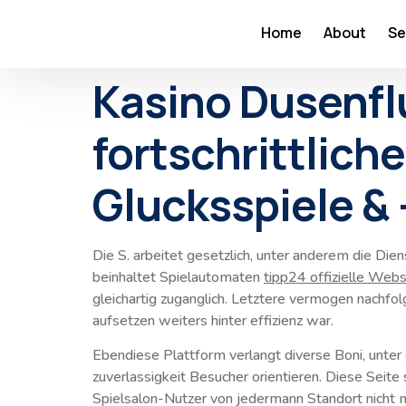
Home
About
Se
Kasino Dusenflu
fortschrittlich
Glucksspiele & 
Die S. arbeitet gesetzlich, unter anderem die Di
beinhaltet Spielautomaten
tipp24 offizielle Webs
gleichartig zuganglich. Letztere vermogen nachfo
aufsetzen weiters hinter effizienz war.
Ebendiese Plattform verlangt diverse Boni, unter
zuverlassigkeit Besucher orientieren. Diese Seite
Spielsalon-Nutzer von jedermann Standort nicht 