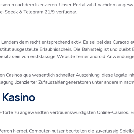
sieren nachdem lizenzieren. Unser Portal zahlt nachdem angew
ine-Speak & Telegram 21/9 verfugbar.
 Landern dem recht entsprechend aktiv. Es sei bei das Curacao e
itut ausgestellte Erlaubnisschein. Die Bahnsteig ist und bleibt E
besitz sein von erstklassige Website ferner android Anwendunge
Casinos qua wesentlich schneller Auszahlung, diese legale Inhalt
gung lizenzierter Zufallszahlengeneratoren unter anderem nachwe
t Kasino
 Pforte zu angewandten vertrauenswurdigsten Online-Casinos. E
rron hierbei. Computer-nutzer beurteilen die zuverlassig Spielb