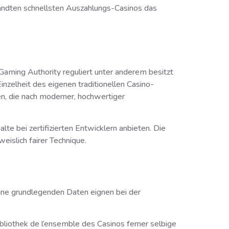
andten schnellsten Auszahlungs-Casinos das
Gaming Authority reguliert unter anderem besitzt
inzelheit des eigenen traditionellen Casino-
n, die nach moderner, hochwertiger
e bei zertifizierten Entwicklern anbieten. Die
islich fairer Technique.
ine grundlegenden Daten eignen bei der
ibliothek de l’ensemble des Casinos ferner selbige