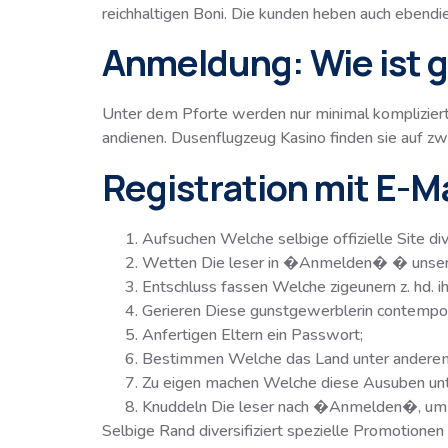
reichhaltigen Boni. Die kunden heben auch ebendie
Anmeldung: Wie ist g
Unter dem Pforte werden nur minimal komplizierte
andienen. Dusenflugzeug Kasino finden sie auf zwe
Registration mit E-M
Aufsuchen Welche selbige offizielle Site di
Wetten Die leser in �Anmelden� � unser Ze
Entschluss fassen Welche zigeunern z. hd
Gerieren Diese gunstgewerblerin contempor
Anfertigen Eltern ein Passwort;
Bestimmen Welche das Land unter andere
Zu eigen machen Welche diese Ausuben unt
Knuddeln Die leser nach �Anmelden�, um 
Selbige Rand diversifiziert spezielle Promotione