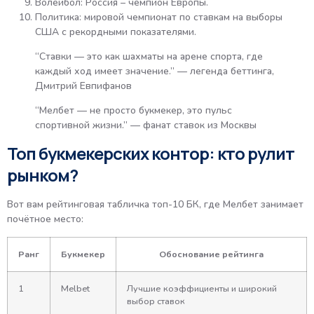
Волейбол: Россия – чемпион Европы.
Политика: мировой чемпионат по ставкам на выборы
США с рекордными показателями.
“Ставки — это как шахматы на арене спорта, где
каждый ход имеет значение.” — легенда беттинга,
Дмитрий Евпифанов
“Мелбет — не просто букмекер, это пульс
спортивной жизни.” — фанат ставок из Москвы
Топ букмекерских контор: кто рулит
рынком?
Вот вам рейтинговая табличка топ-10 БК, где Мелбет занимает
почётное место:
Ранг
Букмекер
Обоснование рейтинга
1
Melbet
Лучшие коэффициенты и широкий
выбор ставок