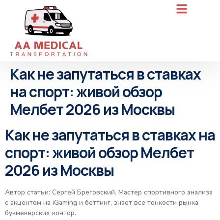
Как не запутаться в ставках
на спорт: живой обзор
Мелбет 2026 из Москвы
Как не запутаться в ставках на
спорт: живой обзор Мелбет
2026 из Москвы
Автор статьи:
Сергей Бреговский
. Мастер спортивного анализа
с акцентом на iGaming и беттинг, знает все тонкости рынка
букмекерских контор.