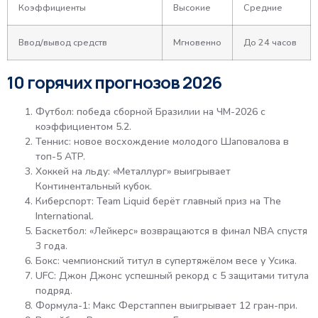
Коэффициенты
Высокие
Средние
Ввод/вывод средств
Мгновенно
До 24 часов
10 горячих прогнозов 2026
Футбол: победа сборной Бразилии на ЧМ-2026 с
коэффициентом 5.2.
Теннис: новое восхождение молодого Шаповалова в
топ-5 ATP.
Хоккей на льду: «Металлург» выигрывает
Континентальный кубок.
Киберспорт: Team Liquid берёт главный приз на The
International.
Баскетбол: «Лейкерс» возвращаются в финал NBA спустя
3 года.
Бокс: чемпионский титул в супертяжёлом весе у Усика.
UFC: Джон Джонс успешный рекорд с 5 защитами титула
подряд.
Формула-1: Макс Ферстаппен выигрывает 12 гран-при.