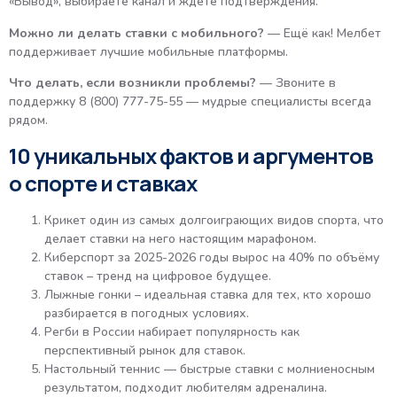
«Вывод», выбираете канал и ждёте подтверждения.
Можно ли делать ставки с мобильного?
— Ещё как! Мелбет
поддерживает лучшие мобильные платформы.
Что делать, если возникли проблемы?
— Звоните в
поддержку 8 (800) 777-75-55 — мудрые специалисты всегда
рядом.
10 уникальных фактов и аргументов
о спорте и ставках
Крикет один из самых долгоиграющих видов спорта, что
делает ставки на него настоящим марафоном.
Киберспорт за 2025-2026 годы вырос на 40% по объёму
ставок – тренд на цифровое будущее.
Лыжные гонки – идеальная ставка для тех, кто хорошо
разбирается в погодных условиях.
Регби в России набирает популярность как
перспективный рынок для ставок.
Настольный теннис — быстрые ставки с молниеносным
результатом, подходит любителям адреналина.