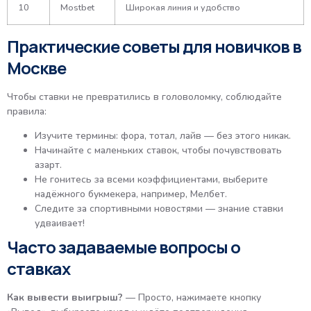
10
Mostbet
Широкая линия и удобство
Практические советы для новичков в
Москве
Чтобы ставки не превратились в головоломку, соблюдайте
правила:
Изучите термины: фора, тотал, лайв — без этого никак.
Начинайте с маленьких ставок, чтобы почувствовать
азарт.
Не гонитесь за всеми коэффициентами, выберите
надёжного букмекера, например, Мелбет.
Следите за спортивными новостями — знание ставки
удваивает!
Часто задаваемые вопросы о
ставках
Как вывести выигрыш?
— Просто, нажимаете кнопку