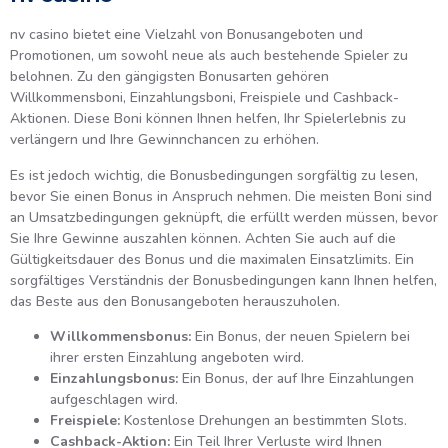
nv casino bietet eine Vielzahl von Bonusangeboten und
Promotionen, um sowohl neue als auch bestehende Spieler zu
belohnen. Zu den gängigsten Bonusarten gehören
Willkommensboni, Einzahlungsboni, Freispiele und Cashback-
Aktionen. Diese Boni können Ihnen helfen, Ihr Spielerlebnis zu
verlängern und Ihre Gewinnchancen zu erhöhen.
Es ist jedoch wichtig, die Bonusbedingungen sorgfältig zu lesen,
bevor Sie einen Bonus in Anspruch nehmen. Die meisten Boni sind
an Umsatzbedingungen geknüpft, die erfüllt werden müssen, bevor
Sie Ihre Gewinne auszahlen können. Achten Sie auch auf die
Gültigkeitsdauer des Bonus und die maximalen Einsatzlimits. Ein
sorgfältiges Verständnis der Bonusbedingungen kann Ihnen helfen,
das Beste aus den Bonusangeboten herauszuholen.
Willkommensbonus:
Ein Bonus, der neuen Spielern bei
ihrer ersten Einzahlung angeboten wird.
Einzahlungsbonus:
Ein Bonus, der auf Ihre Einzahlungen
aufgeschlagen wird.
Freispiele:
Kostenlose Drehungen an bestimmten Slots.
Cashback-Aktion:
Ein Teil Ihrer Verluste wird Ihnen