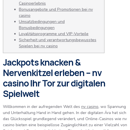
Casinoerlebnis
Bonusangebote und Promotionen bei nv
casino
Umsatzbedingungen und
Bonusbedingungen
Loyalitätsprogramme und VIP-Vorteile
Sicherheit und verantwortungsbewusstes
Spielen bei nv casino
Jackpots knacken &
Nervenkitzel erleben – nv
casino Ihr Tor zur digitalen
Spielwelt
Willkommen in der aufregenden Welt des
nv casino
, wo Spannung
und Unterhaltung Hand in Hand gehen. In der digitalen Ära hat sich
das Glücksspiel grundlegend verändert, und Online-Casinos wie nv
casino bieten eine beispiellose Zugänglichkeit zu einer Vielzahl von