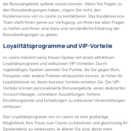
die Bonusangebote optimal nutzen können. Wenn Sie Fragen zu
den Bonusbedingungen haben, zögern Sie nicht, den
Kundenservice von nv casino zu kontaktieren. Das Kundenservice-
Team steht Ihnen gerne zur Verfügung, um Ihnen bei allen Fragen
zu helfen und Ihnen eine klare und verständliche Erklärung der
Bonusbedingungen zu geben.
Loyalitätsprogramme und VIP-Vorteile
nv casino belohnt seine treuen Spieler mit einem attraktiven
Loyalitätsprogramm und exklusiven VIP-Vorteilen. Durch
regelmäßiges Spielen sammeln Sie Punkte, die Sie gegen Boni,
Freispiele oder andere Prämien eintauschen können. Je höher Ihr
Loyalitätslevel ist, desto bessere Vorteile erhalten Sie. Die VIP-
Vorteile können personalisierte Bonusangebote, einen dedizierten
Account Manager, schnellere Auszahlungen, höhere
Einzahlungslimits und Einladungen zu exklusiven Veranstaltungen
umfassen.
Das Loyalitätsprogramm von nv casino ist eine großartige
Möglichkeit, Ihre Treue zum Casino zu belohnen und gleichzeitig Ihr
Spielerlebnis zu verbessern. Je aktiver Sie sind, desto mehr