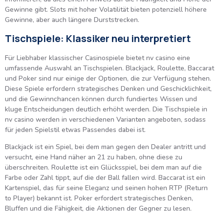
Gewinne gibt. Slots mit hoher Volatilität bieten potenziell höhere
Gewinne, aber auch längere Durststrecken.
Tischspiele: Klassiker neu interpretiert
Für Liebhaber klassischer Casinospiele bietet nv casino eine
umfassende Auswahl an Tischspielen. Blackjack, Roulette, Baccarat
und Poker sind nur einige der Optionen, die zur Verfügung stehen.
Diese Spiele erfordern strategisches Denken und Geschicklichkeit,
und die Gewinnchancen können durch fundiertes Wissen und
kluge Entscheidungen deutlich erhöht werden. Die Tischspiele in
nv casino werden in verschiedenen Varianten angeboten, sodass
für jeden Spielstil etwas Passendes dabei ist.
Blackjack ist ein Spiel, bei dem man gegen den Dealer antritt und
versucht, eine Hand näher an 21 zu haben, ohne diese zu
überschreiten. Roulette ist ein Glücksspiel, bei dem man auf die
Farbe oder Zahl tippt, auf die der Ball fallen wird. Baccarat ist ein
Kartenspiel, das für seine Eleganz und seinen hohen RTP (Return
to Player) bekannt ist. Poker erfordert strategisches Denken,
Bluffen und die Fähigkeit, die Aktionen der Gegner zu lesen.