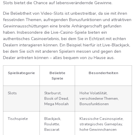
Slots bietet die Chance auf lebensverändernde Gewinne.
Die Beliebtheit von Video-Slots ist unbestreitbar, da sie mit ihren
fesselnden Themen, aufregenden Bonusfunktionen und attraktiven
Gewinnausschüttungen eine breite Anhängerschaft gefunden
haben. Insbesondere die Live-Casino-Spiele bieten ein
authentisches Casinoerlebnis, bei dem Sie in Echtzeit mit echten
Dealern interagieren können. Ein Beispiel hierfür ist Live-Blackjack,
bei dem Sie sich mit anderen Spielern messen und gegen den
Dealer antreten können – alles bequem von zu Hause aus.
Spielkategorie
Beliebte
Besonderheiten
Spiele
Slots
Starburst,
Hohe Volatilität,
Book of Dead,
verschiedene Themen,
Mega Moolah
Bonusfunktionen
Tischspiele
Blackjack,
Klassische Casinospiele,
Roulette,
strategisches Gameplay,
Baccarat
hohe Gewinnchancen