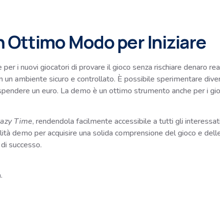
 Ottimo Modo per Iniziare
 per i nuovi giocatori di provare il gioco senza rischiare denaro r
co in un ambiente sicuro e controllato. È possibile sperimentare div
r spendere un euro. La demo è un ottimo strumento anche per i gi
azy Time
, rendendola facilmente accessibile a tutti gli interess
alità demo per acquisire una solida comprensione del gioco e del
à di successo.
.