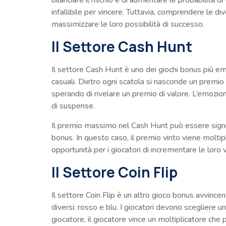
infallibile per vincere. Tuttavia, comprendere le di
massimizzare le loro possibilità di successo.
Il Settore Cash Hunt
Il settore Cash Hunt è uno dei giochi bonus più em
casuali. Dietro ogni scatola si nasconde un premio 
sperando di rivelare un premio di valore. L’emozio
di suspense.
Il premio massimo nel Cash Hunt può essere signifi
bonus. In questo caso, il premio vinto viene moltip
opportunità per i giocatori di incrementare le loro 
Il Settore Coin Flip
Il settore Coin Flip è un altro gioco bonus avvincen
diversi: rosso e blu. I giocatori devono scegliere un
giocatore, il giocatore vince un moltiplicatore che 