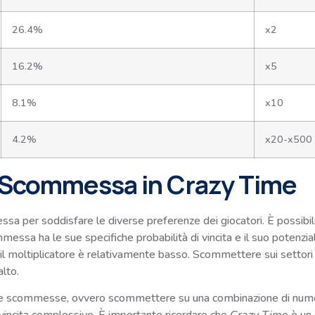
26.4%
x2
16.2%
x5
8.1%
x10
4.2%
x20-x500
i Scommessa in Crazy Time
essa per soddisfare le diverse preferenze dei giocatori. È possib
mmessa ha le sue specifiche probabilità di vincita e il suo poten
 il moltiplicatore è relativamente basso. Scommettere sui settori bo
lto.
e le scommesse, ovvero scommettere su una combinazione di nume
di vincita complessive. È importante ricordare che
Crazy Time
è un 