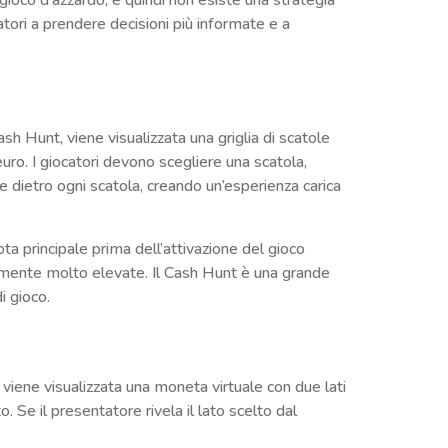
atori a prendere decisioni più informate e a
ash Hunt, viene visualizzata una griglia di scatole
uro. I giocatori devono scegliere una scatola,
e dietro ogni scatola, creando un’esperienza carica
a principale prima dell’attivazione del gioco
ialmente molto elevate. Il Cash Hunt è una grande
i gioco.
, viene visualizzata una moneta virtuale con due lati
o. Se il presentatore rivela il lato scelto dal