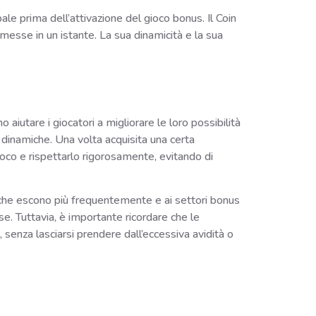
le prima dell’attivazione del gioco bonus. Il Coin
mmesse in un istante. La sua dinamicità e la sua
aiutare i giocatori a migliorare le loro possibilità
e dinamiche. Una volta acquisita una certa
co e rispettarlo rigorosamente, evitando di
i che escono più frequentemente e ai settori bonus
. Tuttavia, è importante ricordare che le
, senza lasciarsi prendere dall’eccessiva avidità o