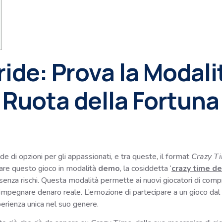
rride: Prova la Modal
 Ruota della Fortuna
de di opzioni per gli appassionati, e tra queste, il format
Crazy T
stare questo gioco in modalità
demo
, la cosiddetta ‘
crazy time d
o senza rischi. Questa modalità permette ai nuovi giocatori di com
egnare denaro reale. L’emozione di partecipare a un gioco dal vivo
erienza unica nel suo genere.