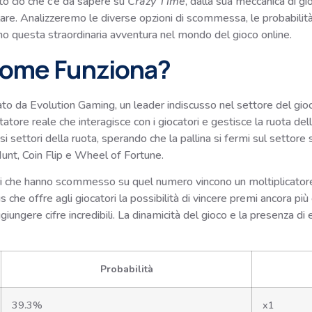
o ciò che c’è da sapere su
Crazy Time
, dalla sua meccanica di gi
are. Analizzeremo le diverse opzioni di scommessa, le probabilità di
no questa straordinaria avventura nel mondo del gioco online.
Come Funziona?
to da Evolution Gaming, un leader indiscusso nel settore del gioco
tore reale che interagisce con i giocatori e gestisce la ruota dell
ttori della ruota, sperando che la pallina si fermi sul settore sce
unt, Coin Flip e Wheel of Fortune.
ori che hanno scommesso su quel numero vincono un moltiplicatore
che offre agli giocatori la possibilità di vincere premi ancora più e
iungere cifre incredibili. La dinamicità del gioco e la presenza di
Probabilità
39.3%
x1