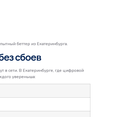
опытный беттер из Екатеринбурга.
без сбоев
нут в сети. В Екатеринбурге, где цифровой
аждого увереныша: