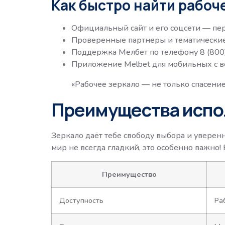
Как быстро найти рабоч
Официальный сайт и его соцсети — пер
Проверенные партнеры и тематические
Поддержка Мелбет по телефону 8 (800)
Приложение Melbet для мобильных с в
«Рабочее зеркало — не только спасение
Преимущества испол
Зеркало даёт тебе свободу выбора и уверенно
мир не всегда гладкий, это особенно важно!
Преимущество
Доступность
Ра