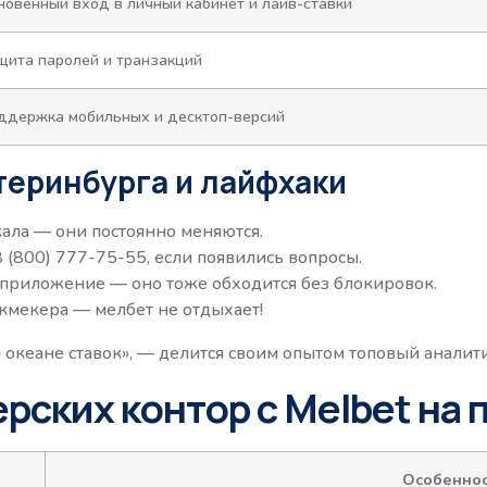
новенный вход в личный кабинет и лайв-ставки
щита паролей и транзакций
ддержка мобильных и десктоп-версий
теринбурга и лайфхаки
ала — они постоянно меняются.
 (800) 777-75-55, если появились вопросы.
приложение — оно тоже обходится без блокировок.
кмекера — мелбет не отдыхает!
 океане ставок», — делится своим опытом топовый аналит
рских контор с Melbet на
Особеннос