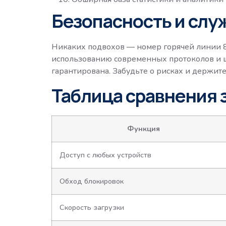
Безопасность и слу
Никаких подвохов — номер горячей линии 8 
использованию современных протоколов и ш
гарантирована. Забудьте о рисках и держите 
Таблица сравнения 
Функция
Доступ с любых устройств
Обход блокировок
Скорость загрузки