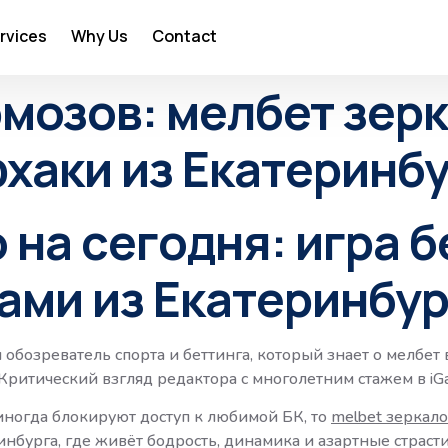
rvices
Why Us
Contact
рмозов: мелбет зерк
фхаки из Екатеринб
 на сегодня: игра б
ми из Екатеринбур
 обозреватель спорта и беттинга, который знает о мелбет в
 Критический взгляд редактора с многолетним стажем в iG
к иногда блокируют доступ к любимой БК, то
melbet зеркало
инбурга, где живёт бодрость, динамика и азартные страс