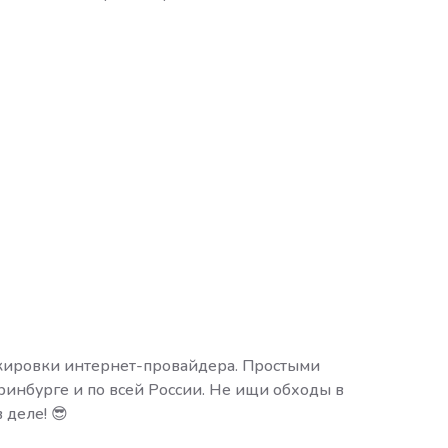
окировки интернет-провайдера. Простыми
еринбурге и по всей России. Не ищи обходы в
в деле! 😎