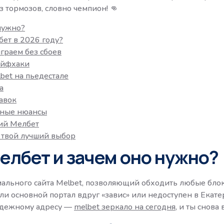
з тормозов, словно чемпион! 👊
 нужно?
бет в 2026 году?
граем без сбоев
айфхаки
bet на пьедестале
а
авок
жные нюансы
ий Мелбет
 твой лучший выбор
елбет и зачем оно нужно?
ального сайта Melbet, позволяющий обходить любые бл
сли основной портал вдруг «завис» или недоступен в Екат
надежному адресу —
melbet зеркало на сегодня
, и ты снова 