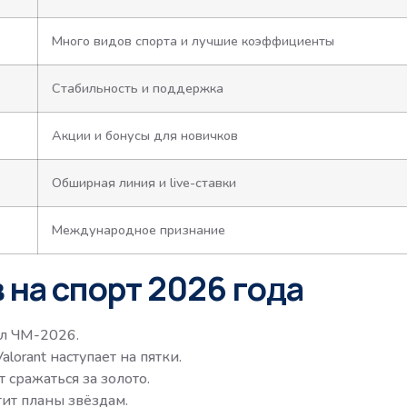
Много видов спорта и лучшие коэффициенты
Стабильность и поддержка
Акции и бонусы для новичков
Обширная линия и live-ставки
Международное признание
 на спорт 2026 года
ал ЧМ-2026.
alorant наступает на пятки.
 сражаться за золото.
ит планы звёздам.