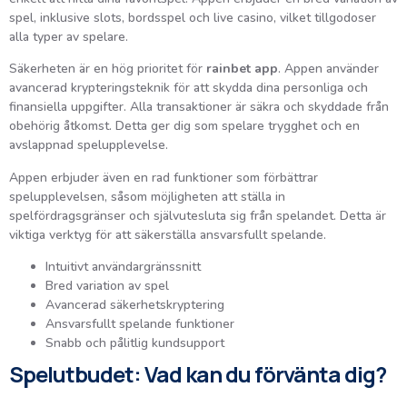
spel, inklusive slots, bordsspel och live casino, vilket tillgodoser
alla typer av spelare.
Säkerheten är en hög prioritet för
rainbet app
. Appen använder
avancerad krypteringsteknik för att skydda dina personliga och
finansiella uppgifter. Alla transaktioner är säkra och skyddade från
obehörig åtkomst. Detta ger dig som spelare trygghet och en
avslappnad spelupplevelse.
Appen erbjuder även en rad funktioner som förbättrar
spelupplevelsen, såsom möjligheten att ställa in
spelfördragsgränser och självutesluta sig från spelandet. Detta är
viktiga verktyg för att säkerställa ansvarsfullt spelande.
Intuitivt användargränssnitt
Bred variation av spel
Avancerad säkerhetskryptering
Ansvarsfullt spelande funktioner
Snabb och pålitlig kundsupport
Spelutbudet: Vad kan du förvänta dig?