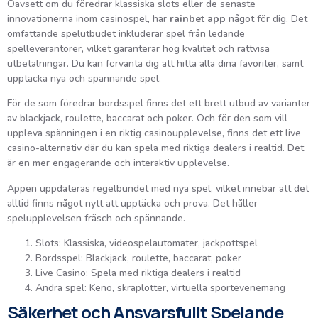
Oavsett om du föredrar klassiska slots eller de senaste
innovationerna inom casinospel, har
rainbet app
något för dig. Det
omfattande spelutbudet inkluderar spel från ledande
spelleverantörer, vilket garanterar hög kvalitet och rättvisa
utbetalningar. Du kan förvänta dig att hitta alla dina favoriter, samt
upptäcka nya och spännande spel.
För de som föredrar bordsspel finns det ett brett utbud av varianter
av blackjack, roulette, baccarat och poker. Och för den som vill
uppleva spänningen i en riktig casinoupplevelse, finns det ett live
casino-alternativ där du kan spela med riktiga dealers i realtid. Det
är en mer engagerande och interaktiv upplevelse.
Appen uppdateras regelbundet med nya spel, vilket innebär att det
alltid finns något nytt att upptäcka och prova. Det håller
spelupplevelsen fräsch och spännande.
Slots: Klassiska, videospelautomater, jackpottspel
Bordsspel: Blackjack, roulette, baccarat, poker
Live Casino: Spela med riktiga dealers i realtid
Andra spel: Keno, skraplotter, virtuella sportevenemang
Säkerhet och Ansvarsfullt Spelande