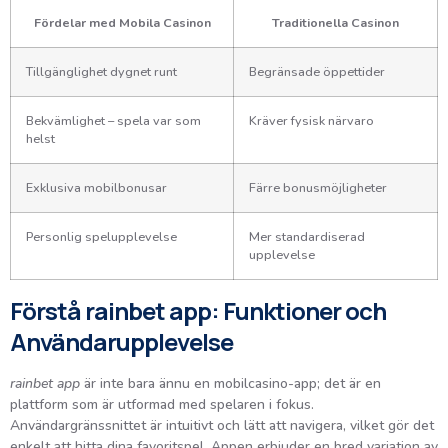
Fördelar med Mobila Casinon
Traditionella Casinon
Tillgänglighet dygnet runt
Begränsade öppettider
Bekvämlighet – spela var som
Kräver fysisk närvaro
helst
Exklusiva mobilbonusar
Färre bonusmöjligheter
Personlig spelupplevelse
Mer standardiserad
upplevelse
Förstå rainbet app: Funktioner och
Användarupplevelse
rainbet app
är inte bara ännu en mobilcasino-app; det är en
plattform som är utformad med spelaren i fokus.
Användargränssnittet är intuitivt och lätt att navigera, vilket gör det
enkelt att hitta dina favoritspel. Appen erbjuder en bred variation av