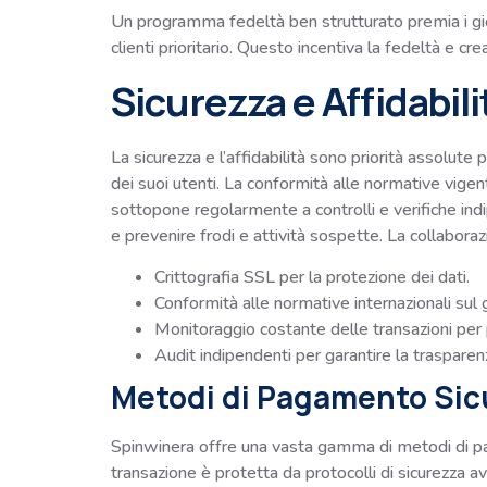
Un programma fedeltà ben strutturato premia i gioc
clienti prioritario. Questo incentiva la fedeltà e c
Sicurezza e Affidabili
La sicurezza e l’affidabilità sono priorità assolute 
dei suoi utenti. La conformità alle normative vigen
sottopone regolarmente a controlli e verifiche ind
e prevenire frodi e attività sospette. La collabora
Crittografia SSL per la protezione dei dati.
Conformità alle normative internazionali sul 
Monitoraggio costante delle transazioni per 
Audit indipendenti per garantire la trasparen
Metodi di Pagamento Sic
Spinwinera offre una vasta gamma di metodi di pagam
transazione è protetta da protocolli di sicurezza av