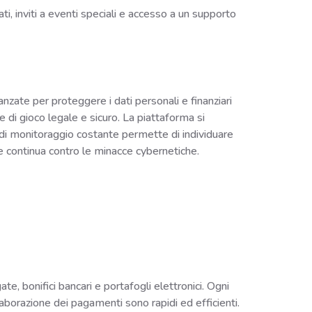
, inviti a eventi speciali e accesso a un supporto
vanzate per proteggere i dati personali e finanziari
e di gioco legale e sicuro. La piattaforma si
 di monitoraggio costante permette di individuare
ne continua contro le minacce cybernetiche.
e, bonifici bancari e portafogli elettronici. Ogni
laborazione dei pagamenti sono rapidi ed efficienti.