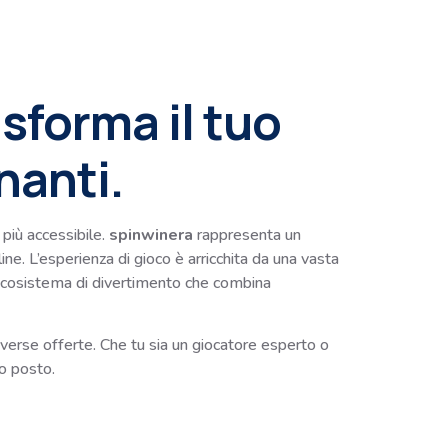
asforma il tuo
nanti.
più accessibile.
spinwinera
rappresenta un
ne. L’esperienza di gioco è arricchita da una vasta
 ecosistema di divertimento che combina
 diverse offerte. Che tu sia un giocatore esperto o
o posto.