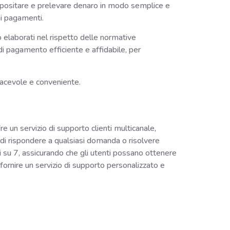
 depositare e prelevare denaro in modo semplice e
ai pagamenti.
no elaborati nel rispetto delle normative
 di pagamento efficiente e affidabile, per
piacevole e conveniente.
e un servizio di supporto clienti multicanale,
o di rispondere a qualsiasi domanda o risolvere
ni su 7, assicurando che gli utenti possano ottenere
ornire un servizio di supporto personalizzato e