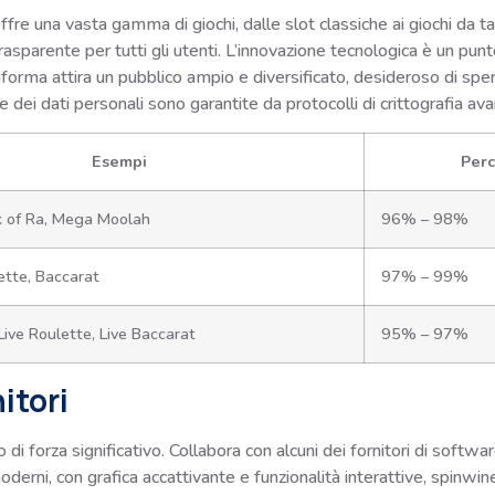
fre una vasta gamma di giochi, dalle slot classiche ai giochi da tav
trasparente per tutti gli utenti. L’innovazione tecnologica è un pu
iattaforma attira un pubblico ampio e diversificato, desideroso di 
e dei dati personali sono garantite da protocolli di crittografia ava
Esempi
Perc
k of Ra, Mega Moolah
96% – 98%
ette, Baccarat
97% – 99%
 Live Roulette, Live Baccarat
95% – 97%
itori
o di forza significativo. Collabora con alcuni dei fornitori di softw
 moderni, con grafica accattivante e funzionalità interattive, spinwi