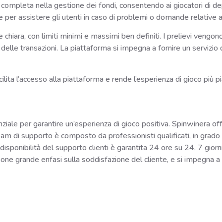
tà completa nella gestione dei fondi, consentendo ai giocatori di
 per assistere gli utenti in caso di problemi o domande relative 
e chiara, con limiti minimi e massimi ben definiti. I prelievi vengo
za delle transazioni. La piattaforma si impegna a fornire un servizio
ilita l’accesso alla piattaforma e rende l’esperienza di gioco più 
ziale per garantire un’esperienza di gioco positiva. Spinwinera offr
 team di supporto è composto da professionisti qualificati, in grad
isponibilità del supporto clienti è garantita 24 ore su 24, 7 gior
ne grande enfasi sulla soddisfazione del cliente, e si impegna a f