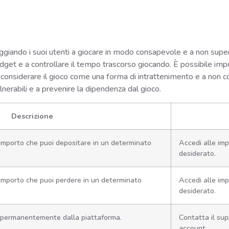
giando i suoi utenti a giocare in modo consapevole e a non superar
budget e a controllare il tempo trascorso giocando. È possibile impost
a considerare il gioco come una forma di intrattenimento e a non c
nerabili e a prevenire la dipendenza dal gioco.
Descrizione
’importo che puoi depositare in un determinato
Accedi alle imp
desiderato.
’importo che puoi perdere in un determinato
Accedi alle imp
desiderato.
 permanentemente dalla piattaforma.
Contatta il sup
account.