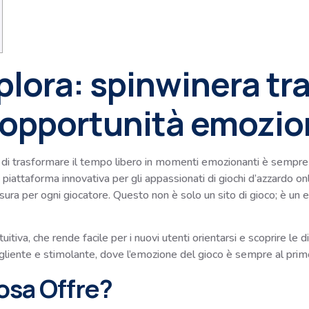
plora: spinwinera tr
 opportunità emozio
à di trasformare il tempo libero in momenti emozionanti è sempre 
piattaforma innovativa per gli appassionati di giochi d’azzardo onli
ura per ogni giocatore. Questo non è solo un sito di gioco; è un
tuitiva, che rende facile per i nuovi utenti orientarsi e scoprire le
liente e stimolante, dove l’emozione del gioco è sempre al prim
osa Offre?