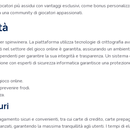
atori più assidui con vantaggi esclusivi, come bonus personalizzati
rea una community di giocatori appassionati.
tà
per spinwinera. La piattaforma utilizza tecnologie di crittografia a
ti nel settore del gioco online è garantita, assicurando un ambient
ipendenti per garantire la sua integrità e trasparenza. Un sistema
zione con esperti di sicurezza informatica garantisce una protezio
gioco online.
prevenire frodi.
za.
uri
ento sicuri e convenienti, tra cui carte di credito, carte prepagat
anzati, garantendo la massima tranquillità agli utenti. I tempi di e