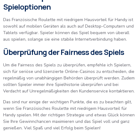
Spieloptionen
Das Französische Roulette mit niedrigem Hausvorteil für Handy ist
sowohl auf mobilen Geräten als auch auf Desktop-Computern und
Tablets verfügbar. Spieler können das Spiel bequem von überall
aus spielen, solange sie eine stabile Internetverbindung haben.
Überprüfung der Fairness des Spiels
Um die Fairness des Spiels zu überprüfen, empfehle ich Spielern,
sich für seriöse und lizenzierte Online-Casinos zu entscheiden, die
regelmäßig von unabhängigen Behörden überprüft werden. Zudem
sollten Spieler immer ihre Spielhistorie überprüfen und bei
Verdacht auf Unregelmäßigkeiten den Kundenservice kontaktieren.
Das sind nur einige der wichtigen Punkte, die es zu beachten gilt,
wenn Sie Französisches Roulette mit niedrigem Hausvorteil für
Handy spielen. Mit der richtigen Strategie und etwas Glück können
Sie Ihre Gewinnchancen maximieren und das Spiel voll und ganz
genießen. Viel Spaß und viel Erfolg beim Spielen!