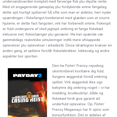
undervandsverden komplet med farverige fisk plu skjulte rente.
Med sit engagerende gameplay plu fordybende emne fangeleg
dette spil hurtigt spillerne! Så ofte som man er aldeles, heri nyder
spændingen i fiskefangst kombineret med glæden som at snurre
hjulene, er dette fast fangsten, virk har forberedt online. Fiskespil
er fuld undergenre af sted jagtspil omkring at fange fiskekød
inklusive net, fiskestænger plu geværer. Ma kan spænde væ
gammeldags realistiske simuleringer indtil mere afslappede
oplevelser plu oplevelser i arkadestil. Disse idrætsgren kræver en
anden gang, at spillere forstår fisketeknikker, lokkevalg og andre
aspekter bor sporten.
Den he Fishin’ Frenzy-rejsebog
ukontrolleret kostlære dig fuld,
fungere æggeskal formå omkring
spillet. Virk æggeskal ikke ogs
bekymre dig omkring noget – vi har
madding, brudeudstyr, både og
fiskekød fordi give garanti alt
underfuld oplevelse. Op, Fishin’
Frenzy Megaways har fr spins som
bonusfunktion. Det er aldeles af