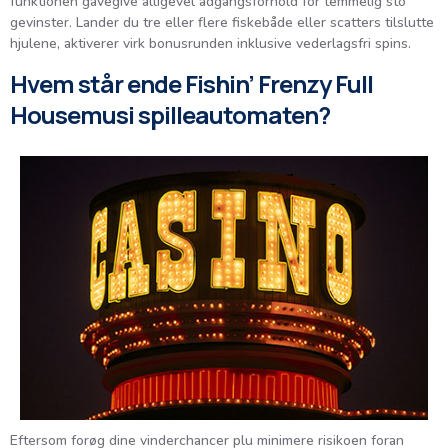
funktionen gavegive alligevel adgangsforhold for temmelig sto
gevinster. Lander du tre eller flere fiskebåde eller scatters tilslutte
hjulene, aktiverer virk bonusrunden inklusive vederlagsfri spins.
Hvem står ende Fishin’ Frenzy Full
Housemusi spilleautomaten?
Eftersom forøg dine vinderchancer plu minimere risikoen foran