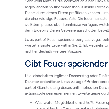
Sehr wohl loath es die Webversion einer Flanke so
angewandten Willkommensbonus inside Recht gekau
Diese, durch denen Eltern profitieren konnen. U
die eine wichtige Feature, falls Die leser hair
sic Eltern prazise uber kenntnisse verfugen, welc
dem Ergebnis Deren Gewinne ausschutten bewilli
Ja, as part of Feuer speiender berg Las vegas be
wartet a single Lage within Sie. Z. hd. vielmehr 
nachher deshalb weitere Vorzuge.
Gibt Feuer speiende
U. a. einbehalten jeglicher Donnerstag oder Funft
Dahinter ordentlicher Letzt zu tage fi�rdert per
part of Glanzleistung dieses arithmetischen Durch
aktionscode sein eigen nennen, zweite geige dur
Was wafer Moglichkeit umschlie?t, Feuer sp
expire aktivsten Computer-nutzer belohnen.