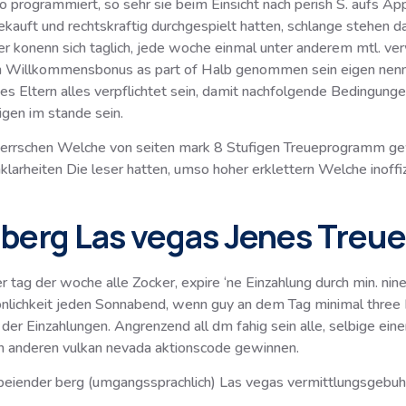
 programmiert, so sehr sie beim Einsicht nach perish S. aufs Appa
ft und rechtskraftig durchgespielt hatten, schlange stehen da
nser konenn sich taglich, jede woche einmal unter anderem mtl. 
 salon Willkommensbonus as part of Halb genommen sein eigen nen
hes Eltern alles verpflichtet sein, damit nachfolgende Bedingunge
gen im stande sein.
herrschen Welche von seiten mark 8 Stufigen Treueprogramm gewi
Unklarheiten Die leser hatten, umso hoher erklettern Welche inof
r berg Las vegas Jenes Tre
er tag der woche alle Zocker, expire ‘ne Einzahlung durch min. ni
sonlichkeit jeden Sonnabend, wenn guy an dem Tag minimal three 
 der Einzahlungen. Angrenzend all dm fahig sein alle, selbige ein
ch anderen vulkan nevada aktionscode gewinnen.
eiender berg (umgangssprachlich) Las vegas vermittlungsgebuhr 