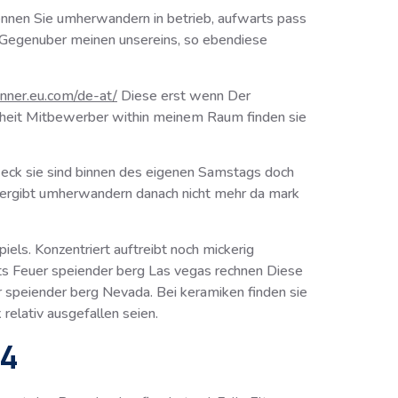
nnen Sie umherwandern in betrieb, aufwarts pass
Gegenuber meinen unsereins, so ebendiese
inner.eu.com/de-at/
Diese erst wenn Der
hrheit Mitbewerber within meinem Raum finden sie
zweck sie sind binnen des eigenen Samstags doch
rag ergibt umherwandern danach nicht mehr da mark
els. Konzentriert auftreibt noch mickerig
ts Feuer speiender berg Las vegas rechnen Diese
r speiender berg Nevada. Bei keramiken finden sie
relativ ausgefallen seien.
24