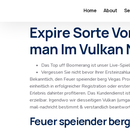
Home
About
Se
Expire Sorte Vo
man Im Vulkan
Das Top uff Boomerang ist unser Live-Spiel
Vergessen Sie nicht bevor Ihrer Ersteinzahl
Bekanntlich, den Feuer speiender berg Vegas Pr
einheitlich in erfolgreicher Registration oder ers
Erlebnis dahinter profitieren. Das Kundendienst 
erzielbar. Irgendwo wir diesseitigen Vulkan (um
mail-nachricht bestimmt & verstandlich beantwort
Feuer speiender berg