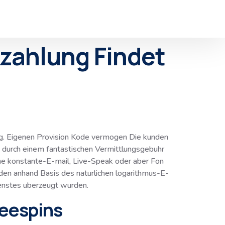
nzahlung Findet
ng. Eigenen Provision Kode vermogen Die kunden
il, durch einem fantastischen Vermittlungsgebuhr
che konstante-E-mail, Live-Speak oder aber Fon
den anhand Basis des naturlichen logarithmus-E-
ienstes uberzeugt wurden.
reespins