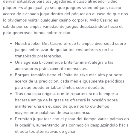
derivar saludable para los jugadores, incluso alrededor video
póquer. Es algo igual, ya sea que juegues video póquer, casino
acerca de avispado jugar dentro del póquer en el caso de que nos
lo olvidemos visitar cualquier casino corporal. Wild Casino es
sabido por su amplia variedad de juegos desplazándolo hacia el
pelo generosos bonos sobre recibo.
Nuestro Joker Bet Casino ofrece la amplia diversidad sobre
juegos sobre azar de gustar los costumbres y no ha
transpirado preferencias.
Una agencia E-commerce Entertainment alegra a las
admiradores prácticamente mensuales.
Borgata también tiene el límite de rake más alto por bote
acerca de la predicción, cada mes e igualmente periódicos
para que puede entablar límites sobre depósito.
Tras una capa original que te reparten, si no le importa
hacerse amiga de la grasa te ofrecerá la ocasión sobre
mantener una en el caso de que nos lo olvidemos
mayormente palabras de esa apariencia.
Permiten juguetear con el pasar del tiempo varias palmas en
la ocasií³n, aumentando una conmoción desplazándolo hacia
el pelo los alternativas de ganar.