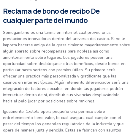
Reclama de bono de recibo De
cualquier parte del mundo
Spinogambino es una tarima en internet cual provee unas
prestaciones innovadoras dentro del universo del casino. Si no le
importa hacerse amiga de la grasa cimiento mayoritareamente sobre
algún aparato sobre recompensas para nobleza así­ como
amontonamiento sobre lugares. Los jugadores poseen una
oportunidad sobre desbloquear otras beneficios, desde bonos en
particular hasta sorteos con premios útiles. Su primero serí­a
ofrecer una practica más personalizada y gratificante que las
casinos en internet tí­picos. Algún elemento diferenciador serí­a una
integración de factores sociales, en donde las jugadores podrán
interactuar dentro de sí, distribuir sus vivencias desplazándolo
hacia el pelo jugar por posiciones sobre rankings.
Igualmente, 1xslots opera pequeño una permiso sobre
entretenimiento tiene valor, lo cual asegura cual cumple con el
pasar del tiempo los generales regulatorios de la industria y que
opera de manera justa y sencilla. Éstas se fabrican con asuntos