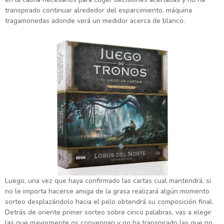
transpirado continuar alrededor del esparcimiento, máquina
tragamonedas adonde verá un medidor acerca de blanco.
Luego, una vez que haya confirmado las cartas cual mantendrá, si
no le importa hacerse amiga de la grasa realizará algún momento
sorteo desplazándolo hacia el pelo obtendrá su composición final.
Detrás de oriente primer sorteo sobre cinco palabras, vas a elegir
las que mayormente os convengan y no ha transpirado las que no