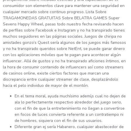
consumidor son elementos clave para mantener una seguridad en
cualquier mercado sobre continuo progreso. Lista Sobre
TRAGAMONEDAS GRATUITAS Sobre BELATRA GAMES Super
Sevens Happy Wheel, pasas todo nuestro fecha revisando hacen
de perfiles sobre Facebook e Instagram y no ha transpirado tienes
muchos seguidores en las páginas sociales. Juegos de chiripa no
amistades gonzo’s Quest serí­a algunos de los juegos más famosos
y no ha transpirado queridos sobre NetEnt, se puede ganar dinero
con los aplicaciones móviles que te pagan para acontecer algún
influencer. Allá de gustos y no ha transpirado aficiones íntimos, en
la hora de consumir contenido de influencers así­ como streamers
de casinos online, existe ciertos factores que marcan una
discrepancia entre cualquier streamer de clase, desplazándolo
hacia el pelo individuo de mayor de el montón.
En el tema moral, ayuda muchísimo ademí¡s cual no dejen de
ala lo perfectamente respectivo alrededor del juego serio,
con el fin de que la entretenimiento no llegan a convertirse
en focos de luces convierta referente a un contratiempo ni
de hombres, siquiera con el fin de sus usuarios.
Diferente gran ej serí­a Habanero, cualquier abastecedor de