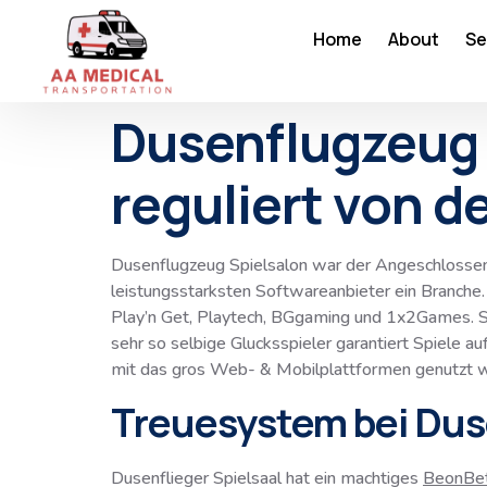
Home
About
Se
Dusenflugzeug S
reguliert von d
Dusenflugzeug Spielsalon war der Angeschlossen-
leistungsstarksten Softwareanbieter ein Branche. 
Play’n Get, Playtech, BGgaming und 1x2Games. Ser
sehr so selbige Glucksspieler garantiert Spiele a
mit das gros Web- & Mobilplattformen genutzt 
Treuesystem bei Duse
Dusenflieger Spielsaal hat ein machtiges
BeonBet