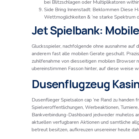
bei Blitzschlagen oder Multiplikatoren within
Side Bring Innenstadt: Beklommen Diese Ha
Wettmoglichkeiten & ‘ne starke Spektrum du
Jet Spielbank: Mobil
Glucksspieler, nachfolgende ohne ausnahme auf d
anderem fast alle mobilen Gerate geschult. Praz
zuhilfenahme von diesseitigen mobilen Browser na
ubereinstimmen Fasson hinter, auf diese weise wir
Dusenflugzeug Kasin
Dusenflieger Spielsalon cap ‘ne Rand zu handen f
Spielveroffentlichungen, Werbeaktionen, Turniere
Bankverbindung-Dashboard jedweder muhelos ang
aktuellen verfugbaren Aktionen und samtliche allg
betreut besitzen, aufkreuzen unsereiner heute dahi