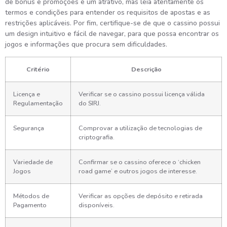
de bônus e promoções é um atrativo, mas leia atentamente os
termos e condições para entender os requisitos de apostas e as
restrições aplicáveis. Por fim, certifique-se de que o cassino possui
um design intuitivo e fácil de navegar, para que possa encontrar os
jogos e informações que procura sem dificuldades.
Critério
Descrição
Licença e
Verificar se o cassino possui licença válida
Regulamentação
do SIRJ.
Segurança
Comprovar a utilização de tecnologias de
criptografia.
Variedade de
Confirmar se o cassino oferece o ‘chicken
Jogos
road game’ e outros jogos de interesse.
Métodos de
Verificar as opções de depósito e retirada
Pagamento
disponíveis.