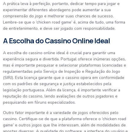
A prática leva à perfeição, portanto, dedicar tempo para jogar e
experimentar diferentes abordagens pode aumentar a sua
compreensão do jogo e melhorar suas chances de sucesso.
Lembre-se que o ‘chicken road game’ é, acima de tudo, uma forma
de entretenimento, e deve ser jogado com responsabilidade.
A Escolha do Cassino Online Ideal
A escolha do cassino online ideal é crucial para garantir uma
experiência segura e divertida. Portugal oferece inúmeras opções,
mas é importante pesquisar e selecionar plataformas licenciadas e
regulamentadas pelo Serviço de Inspeção e Regulação do Jogo
(SIRJ). Esta licença garante que o cassino opera em conformidade
com os padrões de segurança e justiça estabelecidos pela
legislação portuguesa. Além da licença, é importante verificar a
reputação do cassino, lendo avaliações de outros jogadores e
pesquisando em fóruns especializados.
Outro fator importante é a variedade de jogos oferecidos pelo
cassino. Certifique-se de que a plataforma oferece o ‘chicken road
game’ e outros jogos que lhe interessam, além de modalidades de
apostas diversas. A qualidade do software, a interface do usuário e