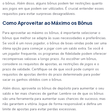
o bônus. Além disso, alguns bônus podem ter restrições quanto
aos jogos em que podem ser utilizados. É crucial entender esses
requisitos para evitar surpresas desagradáveis.
Como Aproveitar ao Máximo os Bônus
Para aproveitar ao máximo os bônus, é importante selecionar o
bônus que melhor se adapta às suas necessidades e preferências.
Se você é um novo jogador, o bônus de boas-vindas pode ser uma
ótima opção para começar a jogar com um saldo extra. Se você é
um jogador frequente, os programas de fidelidade podem oferecer
recompensas valiosas a longo prazo. Ao escolher um bônus,
considere os requisitos de apostas, as restrições de jogos e o
prazo de validade. Certifique-se de que você pode cumprir os
requisitos de apostas dentro do prazo determinado para poder
sacar os ganhos obtidos com o bônus.
Além disso, aproveite os bônus de depósito para aumentar o seu
saldo e ter mais chances de ganhar. Lembre-se de que os bônus
são uma ferramenta para aumentar suas chances de sucesso, mas
não garantem a vitória. Jogue de forma responsável e defina um
limite de apostas para evitar perdas excessivas.