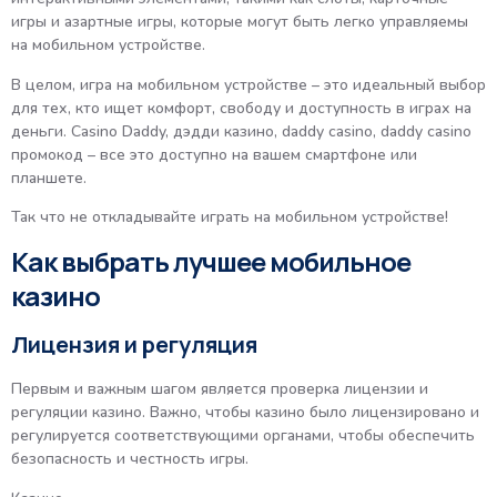
игры и азартные игры, которые могут быть легко управляемы
на мобильном устройстве.
В целом, игра на мобильном устройстве – это идеальный выбор
для тех, кто ищет комфорт, свободу и доступность в играх на
деньги. Casino Daddy, дэдди казино, daddy casino, daddy casino
промокод – все это доступно на вашем смартфоне или
планшете.
Так что не откладывайте играть на мобильном устройстве!
Как выбрать лучшее мобильное
казино
Лицензия и регуляция
Первым и важным шагом является проверка лицензии и
регуляции казино. Важно, чтобы казино было лицензировано и
регулируется соответствующими органами, чтобы обеспечить
безопасность и честность игры.