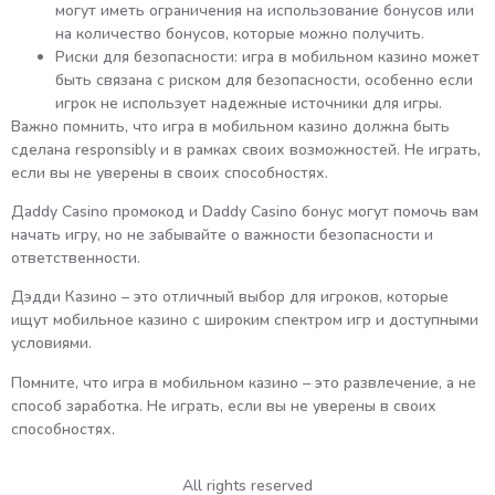
могут иметь ограничения на использование бонусов или
на количество бонусов, которые можно получить.
Риски для безопасности: игра в мобильном казино может
быть связана с риском для безопасности, особенно если
игрок не использует надежные источники для игры.
Важно помнить, что игра в мобильном казино должна быть
сделана responsibly и в рамках своих возможностей. Не играть,
если вы не уверены в своих способностях.
Дaddy Casino промокод и Daddy Casino бонус могут помочь вам
начать игру, но не забывайте о важности безопасности и
ответственности.
Дэдди Казино – это отличный выбор для игроков, которые
ищут мобильное казино с широким спектром игр и доступными
условиями.
Помните, что игра в мобильном казино – это развлечение, а не
способ заработка. Не играть, если вы не уверены в своих
способностях.
All rights reserved