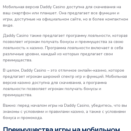
Мобильная версия Daddy Casino доступна для скачивания на
ваш смартфон или планшет. Она предлагает все функции и
игры, доступные на официальном сайте, но в более компактном
виде.
Дaddy Casino также предлагает программу лояльности, которая
позволяет игрокам получать бонусы и преимущества за свою
лояльность к казино. Программа лояльности включает в себя
различные уровни, каждый из которых предлагает свои
преимущества.
В целом, Daddy Casino – это отличное онлайн-казино, которое
предлагает игрокам широкий спектр игр и функций. Мобильная
версия казино доступна для скачивания, а программа
лояльности позволяет игрокам получать бонусы и
преимущества.
Важно: перед началом игры на Daddy Casino, убедитесь, что вы
знакомы с условиями и правилами казино, а также с условиями
бонуса и промокода.
Преимущества игры на мобильном