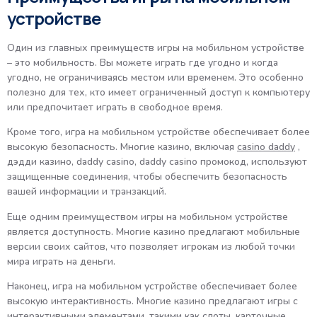
устройстве
Один из главных преимуществ игры на мобильном устройстве
– это мобильность. Вы можете играть где угодно и когда
угодно, не ограничиваясь местом или временем. Это особенно
полезно для тех, кто имеет ограниченный доступ к компьютеру
или предпочитает играть в свободное время.
Кроме того, игра на мобильном устройстве обеспечивает более
высокую безопасность. Многие казино, включая
casino daddy
,
дэдди казино, daddy casino, daddy casino промокод, используют
защищенные соединения, чтобы обеспечить безопасность
вашей информации и транзакций.
Еще одним преимуществом игры на мобильном устройстве
является доступность. Многие казино предлагают мобильные
версии своих сайтов, что позволяет игрокам из любой точки
мира играть на деньги.
Наконец, игра на мобильном устройстве обеспечивает более
высокую интерактивность. Многие казино предлагают игры с
интерактивными элементами, такими как слоты, карточные