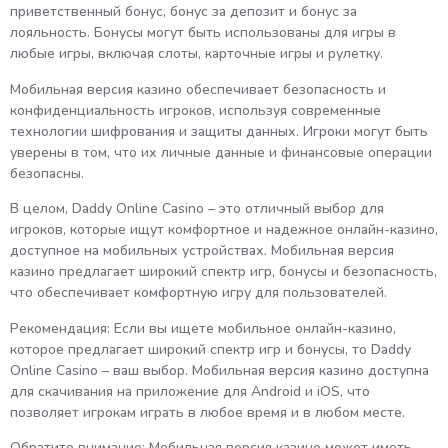
приветственный бонус, бонус за депозит и бонус за
лояльность. Бонусы могут быть использованы для игры в
любые игры, включая слоты, карточные игры и рулетку.
Мобильная версия казино обеспечивает безопасность и
конфиденциальность игроков, используя современные
технологии шифрования и защиты данных. Игроки могут быть
уверены в том, что их личные данные и финансовые операции
безопасны.
В целом, Daddy Online Casino – это отличный выбор для
игроков, которые ищут комфортное и надежное онлайн-казино,
доступное на мобильных устройствах. Мобильная версия
казино предлагает широкий спектр игр, бонусы и безопасность,
что обеспечивает комфортную игру для пользователей.
Рекомендация: Если вы ищете мобильное онлайн-казино,
которое предлагает широкий спектр игр и бонусы, то Daddy
Online Casino – ваш выбор. Мобильная версия казино доступна
для скачивания на приложение для Android и iOS, что
позволяет игрокам играть в любое время и в любом месте.
Обратите внимание: Мобильная версия казино может иметь