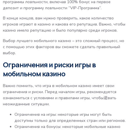
программы лояльности, включая 100% бонус на первое
депозит и программу лояльности “VIP-Программа”.
В конце концов, вам нужно проверить, какое количество
игроков играют в казино и какова его репутация. Важно, чтобы
казино имело репутацию и было популярно среди игроков.
Выбор лучшего мобильного казино – это сложный процесс, но
с помощью этих факторов вы сможете сделать правильный
выбор.
Ограничения и риски игры в
мобильном казино
Важно помнить, что игра в мобильном казино имеет свои
ограничения и риски. Перед началом игры, рекомендуется
ознакомиться с условиями и правилами игры, чтобы避вать
неожиданные ситуации.
Ограничения на игры: некоторые игры могут быть
доступны только для определенных стран или регионов.
Ограничения на бонусы: некоторые мобильные казино