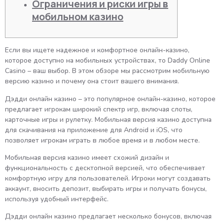
Ограничения и риски игры в
мобильном казино
Если вы ищете надежное и комфортное онлайн-казино,
которое доступно на мобильных устройствах, то Daddy Online
Casino – ваш выбор. В этом обзоре мы рассмотрим мобильную
версию казино и почему она стоит вашего внимания.
Дэдди онлайн казино – это популярное онлайн-казино, которое
предлагает игрокам широкий спектр игр, включая слоты,
карточные игры и рулетку. Мобильная версия казино доступна
для скачивания на приложение для Android и iOS, что
позволяет игрокам играть в любое время и в любом месте.
Мобильная версия казино имеет схожий дизайн и
функциональность с десктопной версией, что обеспечивает
комфортную игру для пользователей. Игроки могут создавать
аккаунт, вносить депозит, выбирать игры и получать бонусы,
используя удобный интерфейс.
Дэдди онлайн казино предлагает несколько бонусов, включая