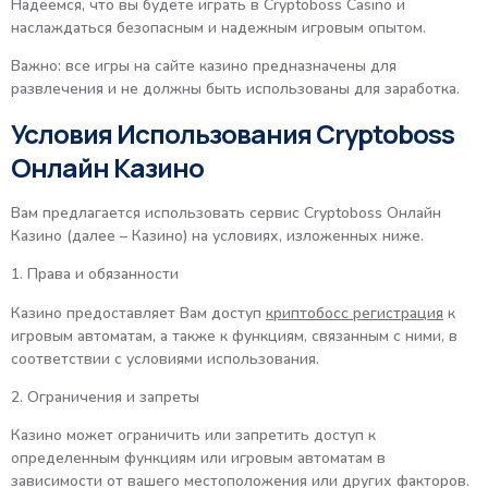
Надеемся, что вы будете играть в Cryptoboss Casino и
наслаждаться безопасным и надежным игровым опытом.
Важно: все игры на сайте казино предназначены для
развлечения и не должны быть использованы для заработка.
Условия Использования Cryptoboss
Онлайн Казино
Вам предлагается использовать сервис Cryptoboss Онлайн
Казино (далее – Казино) на условиях, изложенных ниже.
1. Права и обязанности
Казино предоставляет Вам доступ
криптобосс регистрация
к
игровым автоматам, а также к функциям, связанным с ними, в
соответствии с условиями использования.
2. Ограничения и запреты
Казино может ограничить или запретить доступ к
определенным функциям или игровым автоматам в
зависимости от вашего местоположения или других факторов.