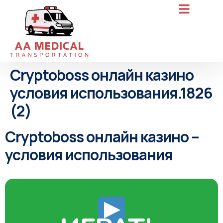
Cryptoboss онлайн казино
условия использования.1826
(2)
Cryptoboss онлайн казино –
условия использования