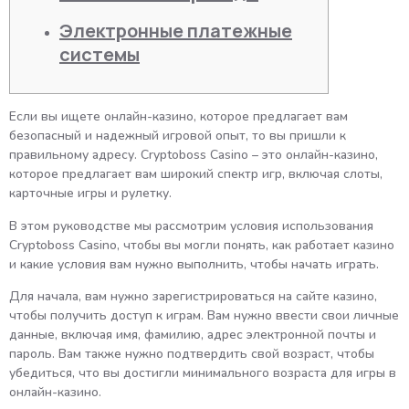
Электронные платежные
системы
Если вы ищете онлайн-казино, которое предлагает вам
безопасный и надежный игровой опыт, то вы пришли к
правильному адресу. Cryptoboss Casino – это онлайн-казино,
которое предлагает вам широкий спектр игр, включая слоты,
карточные игры и рулетку.
В этом руководстве мы рассмотрим условия использования
Cryptoboss Casino, чтобы вы могли понять, как работает казино
и какие условия вам нужно выполнить, чтобы начать играть.
Для начала, вам нужно зарегистрироваться на сайте казино,
чтобы получить доступ к играм. Вам нужно ввести свои личные
данные, включая имя, фамилию, адрес электронной почты и
пароль. Вам также нужно подтвердить свой возраст, чтобы
убедиться, что вы достигли минимального возраста для игры в
онлайн-казино.