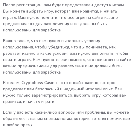
После регистрации, вам будет предоставлен доступ к играм.
Вы можете выбрать игру, которая вам нравится, и начать
играть. Вам нужно помнить, что все игры на сайте казино
предназначены для развлечения и не должны быть
использованы для заработка.
Важно также, что вам нужно выполнить условия
использования, чтобы убедиться, что вы понимаете, как
работает казино и какие условия вам нужно выполнить, чтобы
начать играть. Вам нужно также помнить, что все игры на сайте
казино предназначены для развлечения и не должны быть
использованы для заработка.
В целом, Cryptoboss Casino – это онлайн-казино, которое
предлагает вам безопасный и надежный игровой опыт. Вам
нужно только зарегистрироваться, выбрать игру, которая вам
нравится, и начать играть.
Если у вас есть какие-либо вопросы или проблемы, вы можете
обратиться к нашим специалистам, которые готовы помочь вам
в любое время.