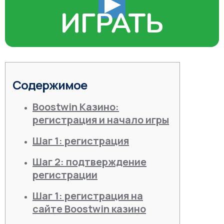
ИГРАТЬ
Содержимое
Boostwin Казино:
регистрация и начало игры
Шаг 1: регистрация
Шаг 2: подтверждение
регистрации
Шаг 1: регистрация на
сайте Boostwin казино