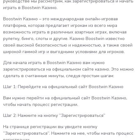
руководстве мы рассмотрим, как зарегистрироваться и начать
играть в Boostwin Казино.
Boostwin Казино – это международная онлайн-игровая
платформа, которая предлагает игрокам из всего мира
возможность играть в различных азартных играх, включая
рулетку, бинго, слоты и другие. Казино Boostwin известно
своей высокой безопасностью и надежностью, а также своей
широкой гаммой игр и выгодными условиями для игроков.
Для начала играть в Boostwin Казино вам нужно
зарегистрироваться на официальном сайте казино. Это можно
сделать в считанные минуты, следуя простым шагам:
Шаг 1: Перейдите на официальный сайт Boostwin Казино
Вам нужно перейти на официальный сайт Boostwin Казино,
чтобы начать процесс регистрации.
Шаг 2: Нажмите на кнопку “Зарегистрироваться”
На странице регистрации вы увидите кнопку
“Зарегистрироваться”. Нажмите на нее, чтобы начать процесс
регистрации.