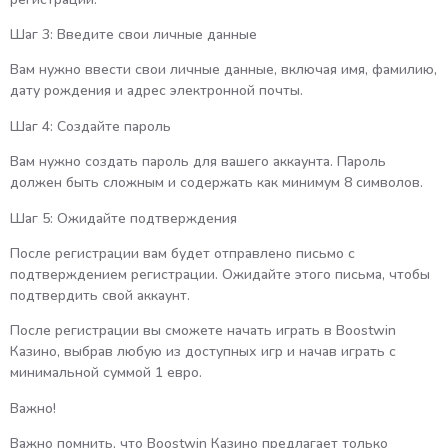
Шаг 3: Введите свои личные данные
Вам нужно ввести свои личные данные, включая имя, фамилию,
дату рождения и адрес электронной почты.
Шаг 4: Создайте пароль
Вам нужно создать пароль для вашего аккаунта. Пароль
должен быть сложным и содержать как минимум 8 символов.
Шаг 5: Ожидайте подтверждения
После регистрации вам будет отправлено письмо с
подтверждением регистрации. Ожидайте этого письма, чтобы
подтвердить свой аккаунт.
После регистрации вы сможете начать играть в Boostwin
Казино, выбрав любую из доступных игр и начав играть с
минимальной суммой 1 евро.
Важно!
Важно помнить, что Boostwin Казино предлагает только