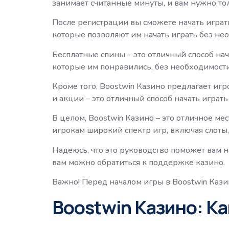
занимает считанные минуты, и вам нужно то
После регистрации вы сможете начать играт
которые позволяют им начать играть без не
Бесплатные спины – это отличный способ нач
которые им понравились, без необходимост
Кроме того, Boostwin Казино предлагает иг
и акции – это отличный способ начать играт
В целом, Boostwin Казино – это отличное ме
игрокам широкий спектр игр, включая слоты,
Надеюсь, что это руководство поможет вам н
вам можно обратиться к поддержке казино.
Важно! Перед началом игры в Boostwin Казин
Boostwin Казино: К