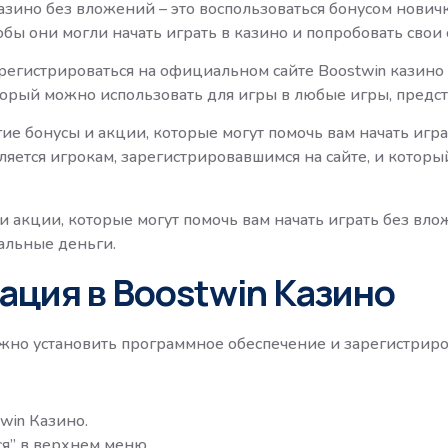
казино без вложений – это воспользоваться бонусом новичк
бы они могли начать играть в казино и попробовать свои 
арегистрироваться на официальном сайте Boostwin казино
оторый можно использовать для игры в любые игры, предст
гие бонусы и акции, которые могут помочь вам начать игр
вляется игрокам, зарегистрировавшимся на сайте, и котор
и акции, которые могут помочь вам начать играть без вл
еальные деньги.
ация в Boostwin Казино
ужно установить программное обеспечение и зарегистриров
win Казино.
я” в верхнем меню.