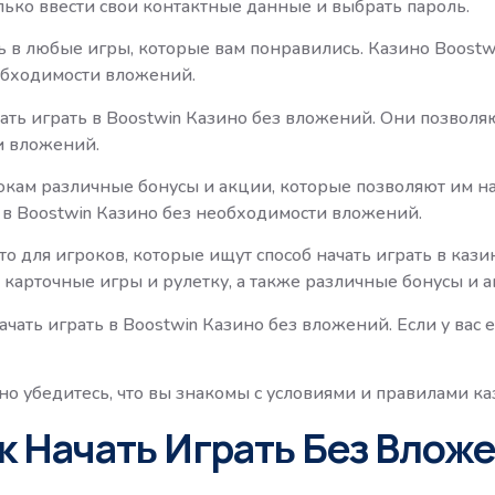
лько ввести свои контактные данные и выбрать пароль.
ь в любые игры, которые вам понравились. Казино Boostw
обходимости вложений.
ать играть в Boostwin Казино без вложений. Они позволя
и вложений.
рокам различные бонусы и акции, которые позволяют им на
ь в Boostwin Казино без необходимости вложений.
сто для игроков, которые ищут способ начать играть в каз
 карточные игры и рулетку, а также различные бонусы и а
ачать играть в Boostwin Казино без вложений. Если у вас 
о убедитесь, что вы знакомы с условиями и правилами каз
ак Начать Играть Без Влож