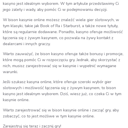
kasyno jest idealnym wyborem. W tym artykule przedstawimy Ci
jego zalety i wady, aby pomóc Ci w podejmowaniu decyzji.
W bison kasynie online możesz znaleźć wiele gier slotowych, w
tym klasyki, takie jak Book of Ra i Starburst, a także nowe tytuły,
które są regularnie dodawane. Ponadto, kasyno oferuje możliwość
łączenia się z żywym kasynem, co pozwala na żywy kontakt z
dealercami i innych graczy.
Warto zauważyć, że bison kasyno oferuje także bonusy i promocje,
które mogą pomóc Ci w rozpoczęciu gry. Jednak, aby skorzystać z
nich, musisz zarejestrować się w kasynie i wypełnić wymagane
warunki.
Jeśli szukasz kasyna online, które oferuje szeroki wybór gier
slotowych i możliwość łączenia się z żywym kasynem, to bison
kasyno jest idealnym wyborem. Dziś, wiesz już, co czeka Ci w tym
kasynie online.
Warto zarejestrować się w bison kasynie online i zacząć gry, aby
zobaczyć, co to jest możliwe w tym kasynie online.
Zarejestruj się teraz i zacznij gry!