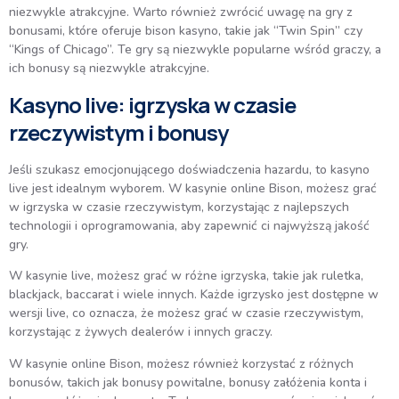
niezwykle atrakcyjne. Warto również zwrócić uwagę na gry z
bonusami, które oferuje bison kasyno, takie jak “Twin Spin” czy
“Kings of Chicago”. Te gry są niezwykle popularne wśród graczy, a
ich bonusy są niezwykle atrakcyjne.
Kasyno live: igrzyska w czasie
rzeczywistym i bonusy
Jeśli szukasz emocjonującego doświadczenia hazardu, to kasyno
live jest idealnym wyborem. W kasynie online Bison, możesz grać
w igrzyska w czasie rzeczywistym, korzystając z najlepszych
technologii i oprogramowania, aby zapewnić ci najwyższą jakość
gry.
W kasynie live, możesz grać w różne igrzyska, takie jak ruletka,
blackjack, baccarat i wiele innych. Każde igrzysko jest dostępne w
wersji live, co oznacza, że możesz grać w czasie rzeczywistym,
korzystając z żywych dealerów i innych graczy.
W kasynie online Bison, możesz również korzystać z różnych
bonusów, takich jak bonusy powitalne, bonusy załóżenia konta i