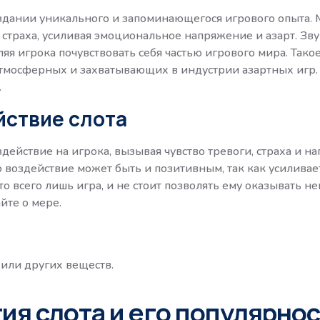
здании уникального и запоминающегося игрового опыта. 
 страха, усиливая эмоциональное напряжение и азарт. З
ляя игрока почувствовать себя частью игрового мира. Так
 атмосферных и захватывающих в индустрии азартных иг
.
йствие слота
действие на игрока, вызывая чувство тревоги, страха и н
о воздействие может быть и позитивным, так как усилива
то всего лишь игра, и не стоит позволять ему оказывать 
йте о мере.
 или других веществ.
ия слота и его популярно