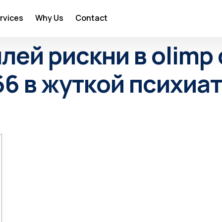
rvices
Why Us
Contact
ей рискни в olimp 
66 в жуткой психиа