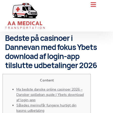
Bedste på casinoer i
Dannevan med fokus Ybets
download af login-app
tilslutte udbetalinger 2026
Content
Ma bedste danske online casinoer 2026 –
Dansker spilleban guide | Ybets download
af login-app
Således merinofår fungere hurtigt din
kasino udbetaling