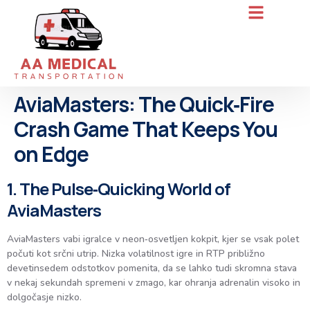
AviaMasters: The Quick‑Fire
Crash Game That Keeps You
on Edge
1. The Pulse‑Quicking World of
AviaMasters
AviaMasters vabi igralce v neon‑osvetljen kokpit, kjer se vsak polet
počuti kot srčni utrip. Nizka volatilnost igre in RTP približno
devetinsedem odstotkov pomenita, da se lahko tudi skromna stava
v nekaj sekundah spremeni v zmago, kar ohranja adrenalin visoko in
dolgočasje nizko.