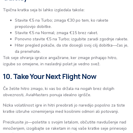
Tipična kratka seja bi lahko izgledala takole:
Stavite €5 na Turbo; zmaga €30 po tem, ko rakete
prepolovijo dobitke.
Stavite €5 na Normal; zmaga €15 brez raket.
Ponovno stavite €5 na Turbo; izgubite zaradi zgodnje rakete.
Hiter pregled pokaže, da ste dosegli svoj cilj dobitka—čas je,
da prenehate.
Tok seje ohranja igralce angažirane, ker zmage prihajajo hitro,
izgube so omejene, in naslednji polet je vedno svež.
10. Take Your Next Flight Now
Če želite hitro zmago, ki vas bo držala na nogah brez dolgih
obveznosti, AviaMasters ponuja idealno igrišče.
Nizka volatilnost igre in hitri preobrati jo naredijo popolno za tiste
kratke izbruhe vznemirjenja med kosilnimi odmori ali potovanji.
Preizkusite jo—poletite s svojim letalom, občutite navdušenje nad
množenjem, izogibajte se raketam in naj vaše kratke seje prinesejo