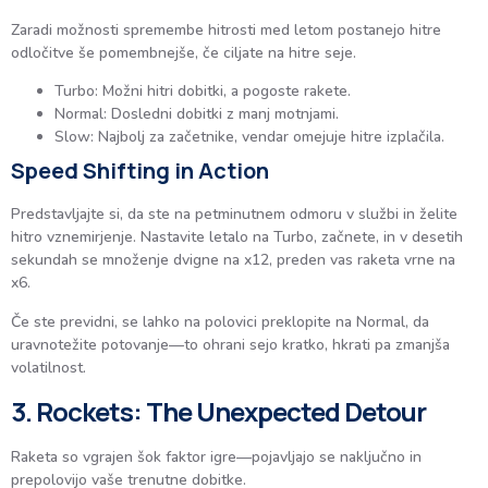
Zaradi možnosti spremembe hitrosti med letom postanejo hitre
odločitve še pomembnejše, če ciljate na hitre seje.
Turbo: Možni hitri dobitki, a pogoste rakete.
Normal: Dosledni dobitki z manj motnjami.
Slow: Najbolj za začetnike, vendar omejuje hitre izplačila.
Speed Shifting in Action
Predstavljajte si, da ste na petminutnem odmoru v službi in želite
hitro vznemirjenje. Nastavite letalo na Turbo, začnete, in v desetih
sekundah se množenje dvigne na x12, preden vas raketa vrne na
x6.
Če ste previdni, se lahko na polovici preklopite na Normal, da
uravnotežite potovanje—to ohrani sejo kratko, hkrati pa zmanjša
volatilnost.
3. Rockets: The Unexpected Detour
Raketa so vgrajen šok faktor igre—pojavljajo se naključno in
prepolovijo vaše trenutne dobitke.