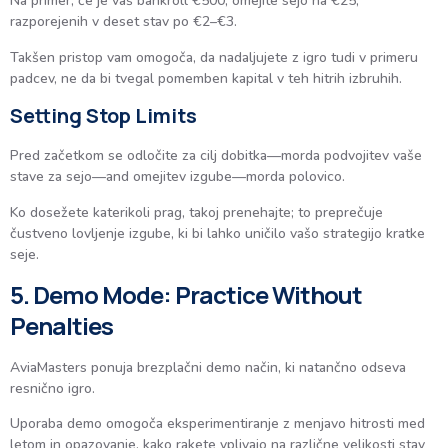
Na primer, če je vaš bankroll €500, omejite sejo na €25,
razporejenih v deset stav po €2–€3.
Takšen pristop vam omogoča, da nadaljujete z igro tudi v primeru
padcev, ne da bi tvegal pomemben kapital v teh hitrih izbruhih.
Setting Stop Limits
Pred začetkom se odločite za cilj dobitka—morda podvojitev vaše
stave za sejo—and omejitev izgube—morda polovico.
Ko dosežete katerikoli prag, takoj prenehajte; to preprečuje
čustveno lovljenje izgube, ki bi lahko uničilo vašo strategijo kratke
seje.
5. Demo Mode: Practice Without
Penalties
AviaMasters ponuja brezplačni demo način, ki natančno odseva
resnično igro.
Uporaba demo omogoča eksperimentiranje z menjavo hitrosti med
letom in opazovanje, kako rakete vplivajo na različne velikosti stav