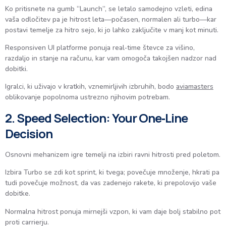
Ko pritisnete na gumb “Launch”, se letalo samodejno vzleti, edina
vaša odločitev pa je hitrost leta—počasen, normalen ali turbo—kar
postavi temelje za hitro sejo, ki jo lahko zaključite v manj kot minuti.
Responsiven UI platforme ponuja real‑time števce za višino,
razdaljo in stanje na računu, kar vam omogoča takojšen nadzor nad
dobitki.
Igralci, ki uživajo v kratkih, vznemirljivih izbruhih, bodo
aviamasters
oblikovanje popolnoma ustrezno njihovim potrebam.
2. Speed Selection: Your One‑Line
Decision
Osnovni mehanizem igre temelji na izbiri ravni hitrosti pred poletom.
Izbira Turbo se zdi kot sprint, ki tvega; povečuje množenje, hkrati pa
tudi povečuje možnost, da vas zadenejo rakete, ki prepolovijo vaše
dobitke.
Normalna hitrost ponuja mirnejši vzpon, ki vam daje bolj stabilno pot
proti carrierju.