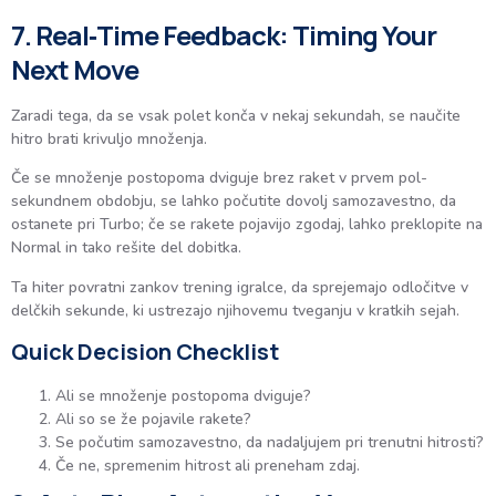
7. Real‑Time Feedback: Timing Your
Next Move
Zaradi tega, da se vsak polet konča v nekaj sekundah, se naučite
hitro brati krivuljo množenja.
Če se množenje postopoma dviguje brez raket v prvem pol-
sekundnem obdobju, se lahko počutite dovolj samozavestno, da
ostanete pri Turbo; če se rakete pojavijo zgodaj, lahko preklopite na
Normal in tako rešite del dobitka.
Ta hiter povratni zankov trening igralce, da sprejemajo odločitve v
delčkih sekunde, ki ustrezajo njihovemu tveganju v kratkih sejah.
Quick Decision Checklist
Ali se množenje postopoma dviguje?
Ali so se že pojavile rakete?
Se počutim samozavestno, da nadaljujem pri trenutni hitrosti?
Če ne, spremenim hitrost ali preneham zdaj.