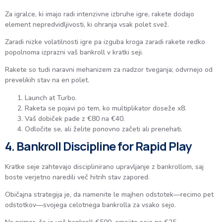
Za igralce, ki imajo radi intenzivne izbruhe igre, rakete dodajo
element nepredvidljivosti, ki ohranja vsak polet svež.
Zaradi nizke volatilnosti igre pa izguba kroga zaradi rakete redko
popolnoma izprazni vaš bankroll v kratki seji.
Rakete so tudi naravni mehanizem za nadzor tveganja; odvrnejo od
prevelikih stav na en polet.
Launch at Turbo.
Raketa se pojavi po tem, ko multiplikator doseže x8.
Vaš dobiček pade z €80 na €40.
Odločite se, ali želite ponovno začeti ali prenehati.
4. Bankroll Discipline for Rapid Play
Kratke seje zahtevajo disciplinirano upravljanje z bankrollom, saj
boste verjetno naredili več hitrih stav zapored.
Običajna strategija je, da namenite le majhen odstotek—recimo pet
odstotkov—svojega celotnega bankrolla za vsako sejo.