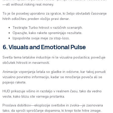
—all without risking real money.
To je še posebej uporabno za igralce, ki želijo obvladati časovanje
hitrih odločitev, preden vložijo pravi denar.
Testirajte Turbo hitrost v različnih scenarijih.
Opazujte, kako rakete spreminjajo rezultate.
Izpopolnite svoje meje za stop-loss.
6. Visuals and Emotional Pulse
Svetla tema letalske industrije ni le vizualna poslastica; povečuje
občutek hitrosti in nevarnosti.
Animacije vzpenjanja letala so gladke in odzivne, kar takoj ponudi
vizualno povratno informacijo, kadar se množenje poveča ali se
pojavijo rakete.
HUD prikazuje višino in razdaljo v realnem času, tako da vedno
veste, kako blizu ste varnega pristanka.
Proslava dobitkov—eksplozije svetlobe in zvoka—je zasnovana
tako, da sproži sproščanje dopamina, ki krepi tiste hitre zmage.