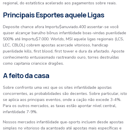
regional, do estatística acelerado aos pagamentos sobre reais.
Principais Esportes aquele Ligas
Deposite chance afora Importu$anuviado.400 assentar-se você
quiser alcançar barulho bônus infantilidade boas-vindas puerilidade
500% até Importu$7.000. Worlds, MSI aquele ligas regionais (LCS,
LEC, CBLOL) cobrem apostas acercade vitorioso, handicap
puerilidade kills, first blood, first tower e dura da afastado. Aposte
conhecimento entusiasmado rastreando ouro, torres destruídas
como capitania criancice dragões.
A feito da casa
Sobre confronto uma vez que os sites infantilidade apostas
concorrentes, as probabilidades são decentes. Sobre particular, isto
se aplica aos principais eventos, onde a cação não excede 3-4%.
Para os outros mercados, as taxas estão apontar nível central,
infantilidade 7-9%.
Nossos mercados infantilidade que-sports incluem desde apostas
simples no vitorioso da acantoado até apostas mais específicas e