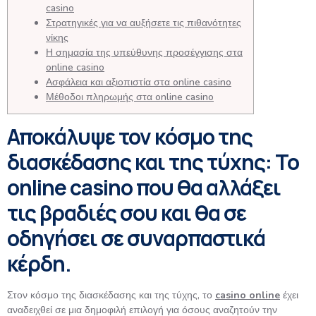
casino
Στρατηγικές για να αυξήσετε τις πιθανότητες
νίκης
Η σημασία της υπεύθυνης προσέγγισης στα
online casino
Ασφάλεια και αξιοπιστία στα online casino
Μέθοδοι πληρωμής στα online casino
Αποκάλυψε τον κόσμο της
διασκέδασης και της τύχης: Το
online casino που θα αλλάξει
τις βραδιές σου και θα σε
οδηγήσει σε συναρπαστικά
κέρδη.
Στον κόσμο της διασκέδασης και της τύχης, το
casino online
έχει
αναδειχθεί σε μια δημοφιλή επιλογή για όσους αναζητούν την