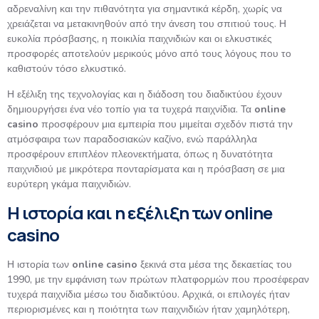
αδρεναλίνη και την πιθανότητα για σημαντικά κέρδη, χωρίς να
χρειάζεται να μετακινηθούν από την άνεση του σπιτιού τους. Η
ευκολία πρόσβασης, η ποικιλία παιχνιδιών και οι ελκυστικές
προσφορές αποτελούν μερικούς μόνο από τους λόγους που το
καθιστούν τόσο ελκυστικό.
Η εξέλιξη της τεχνολογίας και η διάδοση του διαδικτύου έχουν
δημιουργήσει ένα νέο τοπίο για τα τυχερά παιχνίδια. Τα
online
casino
προσφέρουν μια εμπειρία που μιμείται σχεδόν πιστά την
ατμόσφαιρα των παραδοσιακών καζίνο, ενώ παράλληλα
προσφέρουν επιπλέον πλεονεκτήματα, όπως η δυνατότητα
παιχνιδιού με μικρότερα πονταρίσματα και η πρόσβαση σε μια
ευρύτερη γκάμα παιχνιδιών.
Η ιστορία και η εξέλιξη των online
casino
Η ιστορία των
online casino
ξεκινά στα μέσα της δεκαετίας του
1990, με την εμφάνιση των πρώτων πλατφορμών που προσέφεραν
τυχερά παιχνίδια μέσω του διαδικτύου. Αρχικά, οι επιλογές ήταν
περιορισμένες και η ποιότητα των παιχνιδιών ήταν χαμηλότερη,