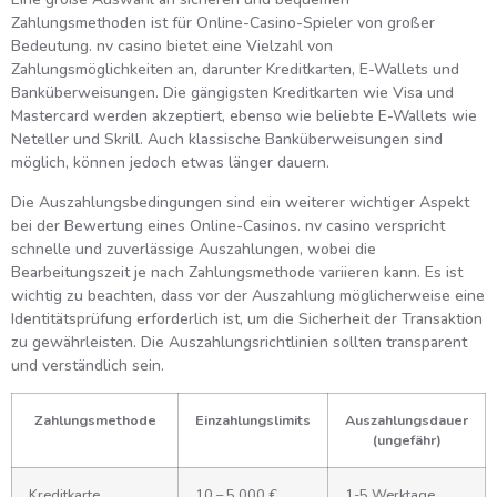
Zahlungsmethoden ist für Online-Casino-Spieler von großer
Bedeutung. nv casino bietet eine Vielzahl von
Zahlungsmöglichkeiten an, darunter Kreditkarten, E-Wallets und
Banküberweisungen. Die gängigsten Kreditkarten wie Visa und
Mastercard werden akzeptiert, ebenso wie beliebte E-Wallets wie
Neteller und Skrill. Auch klassische Banküberweisungen sind
möglich, können jedoch etwas länger dauern.
Die Auszahlungsbedingungen sind ein weiterer wichtiger Aspekt
bei der Bewertung eines Online-Casinos. nv casino verspricht
schnelle und zuverlässige Auszahlungen, wobei die
Bearbeitungszeit je nach Zahlungsmethode variieren kann. Es ist
wichtig zu beachten, dass vor der Auszahlung möglicherweise eine
Identitätsprüfung erforderlich ist, um die Sicherheit der Transaktion
zu gewährleisten. Die Auszahlungsrichtlinien sollten transparent
und verständlich sein.
Zahlungsmethode
Einzahlungslimits
Auszahlungsdauer
(ungefähr)
Kreditkarte
10 – 5.000 €
1-5 Werktage