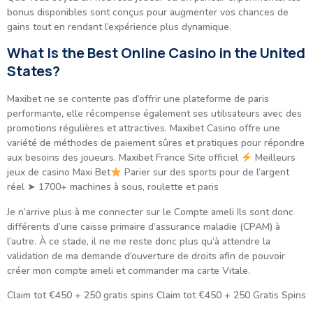
bonus disponibles sont conçus pour augmenter vos chances de
gains tout en rendant l’expérience plus dynamique.
What Is the Best Online Casino in the United
States?
Maxibet ne se contente pas d’offrir une plateforme de paris
performante, elle récompense également ses utilisateurs avec des
promotions régulières et attractives. Maxibet Casino offre une
variété de méthodes de paiement sûres et pratiques pour répondre
aux besoins des joueurs. Maxibet France Site officiel
Meilleurs
jeux de casino Maxi Bet
Parier sur des sports pour de l’argent
réel ➤ 1700+ machines à sous, roulette et paris
Je n’arrive plus à me connecter sur le Compte ameli Ils sont donc
différents d’une caisse primaire d’assurance maladie (CPAM) à
l’autre. À ce stade, il ne me reste donc plus qu’à attendre la
validation de ma demande d’ouverture de droits afin de pouvoir
créer mon compte ameli et commander ma carte Vitale.
Claim tot €450 + 250 gratis spins Claim tot €450 + 250 Gratis Spins