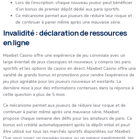
Lors de l’inscription, chaque nouveau joueur peut bénéficier
d’un bonus de premier dépôt dédié aux paris sportifs.
Ce mécanisme permet aux joueurs de réduire leur risque et
de continuer à parier même après une mauvaise série.
Invalidité : déclaration de ressources
en ligne
Maxibet Casino offre une expérience de jeu conviviale avec un
large éventail de jeux classiques et nouveaux, y compris les paris
sportifs et les options de casino en direct. Maxibet Casino offre une
variété de grands bonus et promotions pour rendre l’expérience de
jeu plus agréable pour les joueurs nouveaux et existants. La
dernière mise à jour des informations contenues dans la réponse à
cette question a plus de 5 mois.
Ce mécanisme permet aux joueurs de réduire leur risque et de
continuer à parier même après une mauvaise série. Maxibet
propose chaque semaine des défis pour les amateurs de paris. Ce
bonus est crédité automatiquement après le dépôt initial et peut
être utilisé sur tous les marchés sportifs disponibles sur Maxibet.
Que vous soyez un nouveau joueur ou un parieur expérimenté, les