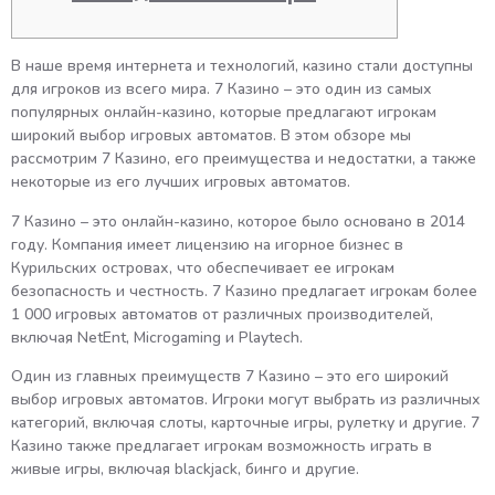
В наше время интернета и технологий, казино стали доступны
для игроков из всего мира. 7 Казино – это один из самых
популярных онлайн-казино, которые предлагают игрокам
широкий выбор игровых автоматов. В этом обзоре мы
рассмотрим 7 Казино, его преимущества и недостатки, а также
некоторые из его лучших игровых автоматов.
7 Казино – это онлайн-казино, которое было основано в 2014
году. Компания имеет лицензию на игорное бизнес в
Курильских островах, что обеспечивает ее игрокам
безопасность и честность. 7 Казино предлагает игрокам более
1 000 игровых автоматов от различных производителей,
включая NetEnt, Microgaming и Playtech.
Один из главных преимуществ 7 Казино – это его широкий
выбор игровых автоматов. Игроки могут выбрать из различных
категорий, включая слоты, карточные игры, рулетку и другие. 7
Казино также предлагает игрокам возможность играть в
живые игры, включая blackjack, бинго и другие.