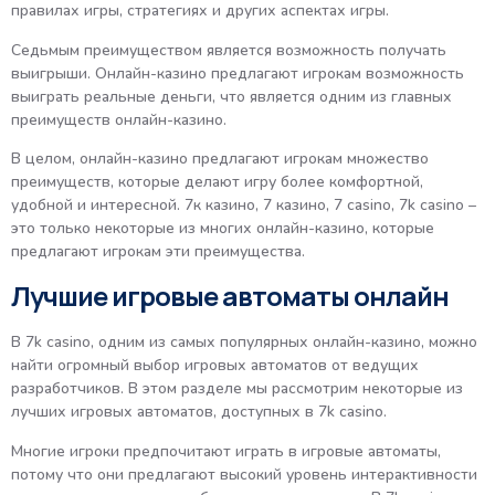
правилах игры, стратегиях и других аспектах игры.
Седьмым преимуществом является возможность получать
выигрыши. Онлайн-казино предлагают игрокам возможность
выиграть реальные деньги, что является одним из главных
преимуществ онлайн-казино.
В целом, онлайн-казино предлагают игрокам множество
преимуществ, которые делают игру более комфортной,
удобной и интересной. 7к казино, 7 казино, 7 casino, 7k casino –
это только некоторые из многих онлайн-казино, которые
предлагают игрокам эти преимущества.
Лучшие игровые автоматы онлайн
В 7k casino, одним из самых популярных онлайн-казино, можно
найти огромный выбор игровых автоматов от ведущих
разработчиков. В этом разделе мы рассмотрим некоторые из
лучших игровых автоматов, доступных в 7k casino.
Многие игроки предпочитают играть в игровые автоматы,
потому что они предлагают высокий уровень интерактивности