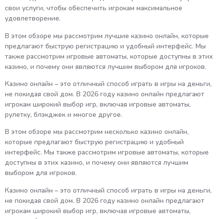
свои услуги, чтобы обеспечить игрокам максимальное
удовлетворение.
В этом обзоре мы рассмотрим лучшие казино онлайн, которые
предлагают быструю регистрацию и удобный интерфейс. Мы
также рассмотрим игровые автоматы, которые доступны в этих
казино, и почему они являются лучшим выбором для игроков.
Казино онлайн – это отличный способ играть в игры на деньги,
не покидая свой дом. В 2026 году казино онлайн предлагают
игрокам широкий выбор игр, включая игровые автоматы,
рулетку, блэкджек и многое другое.
В этом обзоре мы рассмотрим несколько казино онлайн,
которые предлагают быструю регистрацию и удобный
интерфейс. Мы также рассмотрим игровые автоматы, которые
доступны в этих казино, и почему они являются лучшим
выбором для игроков.
Казино онлайн – это отличный способ играть в игры на деньги,
не покидая свой дом. В 2026 году казино онлайн предлагают
игрокам широкий выбор игр, включая игровые автоматы,