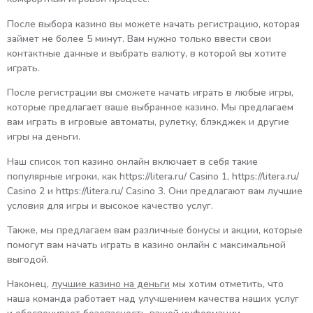
После выбора казино вы можете начать регистрацию, которая
займет не более 5 минут. Вам нужно только ввести свои
контактные данные и выбрать валюту, в которой вы хотите
играть.
После регистрации вы сможете начать играть в любые игры,
которые предлагает ваше выбранное казино. Мы предлагаем
вам играть в игровые автоматы, рулетку, блэкджек и другие
игры на деньги.
Наш список топ казино онлайн включает в себя такие
популярные игроки, как https://litera.ru/ Casino 1, https://litera.ru/
Casino 2 и https://litera.ru/ Casino 3. Они предлагают вам лучшие
условия для игры и высокое качество услуг.
Также, мы предлагаем вам различные бонусы и акции, которые
помогут вам начать играть в казино онлайн с максимальной
выгодой.
Наконец,
лучшие казино на деньги
мы хотим отметить, что
наша команда работает над улучшением качества наших услуг