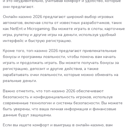
и это неудивительно, учитывая комфорт и удобство, которые
они предлагают.
Онлайн-казино 2026 предлагают широкий выбор игровых
автоматов, включая слоты от известных разработчиков, таких
как NetEnt и Microgaming. Вы можете играть в слоты, карточные
игры, рулетку и другие игры на деньги, используя удобный
интерфейс и быструю регистрацию.
Кроме того, топ-казино 2026 предлагают привлекательные
бонусы и программы лояльности, чтобы помочь вам начать
играть и продолжать играть. Вы можете получать бонусы за
регистрацию, депозит и другие действия, а также
зарабатывать очки лояльности, которые можно обменять на
реальные деньги.
Важно отметить, что топ-казино 2026 обеспечивают
безопасность и конфиденциальность игроков, используя
современные технологии и системы безопасности. Вы можете
быть уверены, что ваша личная информация и финансовые
данные будут защищены.
Если вы ищете комфорт и выигрыш в онлайн-казино, вам