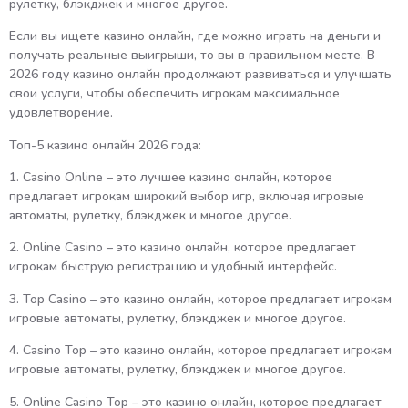
рулетку, блэкджек и многое другое.
Если вы ищете казино онлайн, где можно играть на деньги и
получать реальные выигрыши, то вы в правильном месте. В
2026 году казино онлайн продолжают развиваться и улучшать
свои услуги, чтобы обеспечить игрокам максимальное
удовлетворение.
Топ-5 казино онлайн 2026 года:
1. Casino Online – это лучшее казино онлайн, которое
предлагает игрокам широкий выбор игр, включая игровые
автоматы, рулетку, блэкджек и многое другое.
2. Online Casino – это казино онлайн, которое предлагает
игрокам быструю регистрацию и удобный интерфейс.
3. Top Casino – это казино онлайн, которое предлагает игрокам
игровые автоматы, рулетку, блэкджек и многое другое.
4. Casino Top – это казино онлайн, которое предлагает игрокам
игровые автоматы, рулетку, блэкджек и многое другое.
5. Online Casino Top – это казино онлайн, которое предлагает