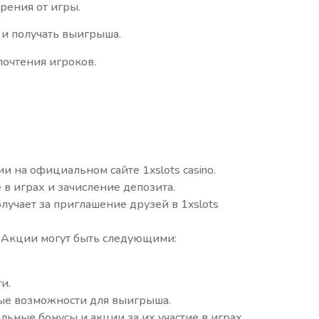
рения от игры.
 и получать выигрыша.
почтения игроков.
 на официальном сайте 1xslots casino.
 в играх и зачисление депозита.
лучает за приглашение друзей в 1xslots
и. Акции могут быть следующими:
и.
ые возможности для выигрыша.
ельные бонусы и акции за их участие в играх