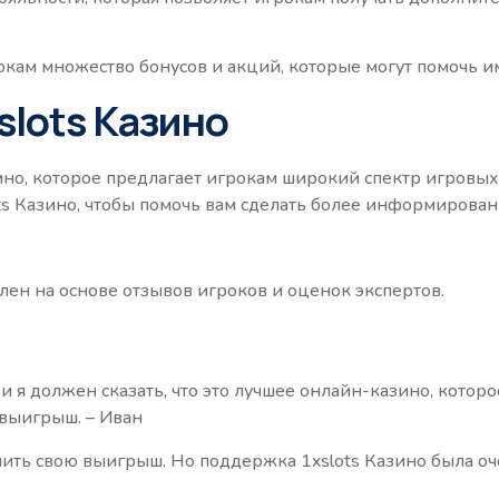
грокам множество бонусов и акций, которые могут помочь 
slots Казино
ино, которое предлагает игрокам широкий спектр игровых 
ts Казино, чтобы помочь вам сделать более информирова
лен на основе отзывов игроков и оценок экспертов.
 и я должен сказать, что это лучшее онлайн-казино, котор
 выигрыш. – Иван
учить свою выигрыш. Но поддержка 1xslots Казино была о