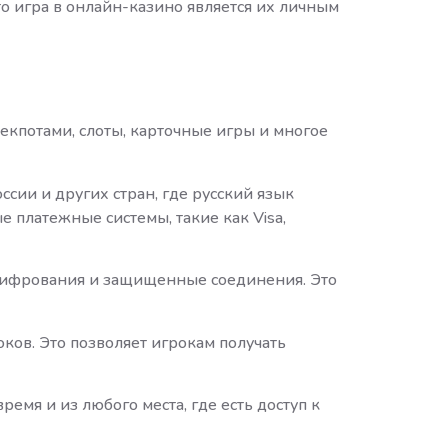
то игра в онлайн-казино является их личным
жекпотами, слоты, карточные игры и многое
оссии и других стран, где русский язык
е платежные системы, такие как Visa,
и шифрования и защищенные соединения. Это
ков. Это позволяет игрокам получать
емя и из любого места, где есть доступ к