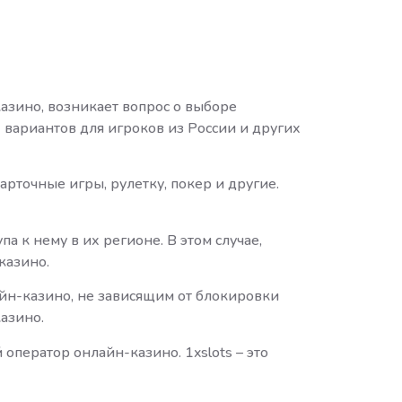
азино, возникает вопрос о выборе
х вариантов для игроков из России и других
арточные игры, рулетку, покер и другие.
а к нему в их регионе. В этом случае,
казино.
лайн-казино, не зависящим от блокировки
казино.
оператор онлайн-казино. 1xslots – это