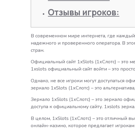
Отзывы игроков:
В современном мире интернета, где каждый 
надежного и проверенного оператора. В этом 
стран.
Официальный сайт 1xSlots (1хСлотс) – это ме
1xslots официальный сайт войти – это прост
Однако, не все игроки могут доступаться офи
зеркало 1xSlots (1хСлотс) – это альтернатив
Зеркало 1xSlots (1хСлотс) – это зеркало оф
доступа к официальному сайту. 1xslots зерк
В целом, 1xSlots (1хСлотс) – это отличный 
онлайн-казино, которое предлагает игрокам