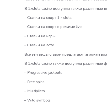
В 1xslots casino доступны также различные в
– Ставки на спорт
1 x slots
– Ставки на спорт в режиме live
– Ставки на игры
– Ставки на лото
Все эти виды ставок предлагают игрокам воз
В 1xslots casino также доступны различные ф
– Progressive jackpots
– Free spins
– Multipliers
– Wild symbols