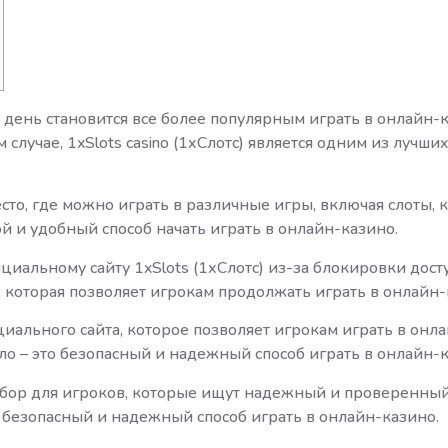
день становится все более популярным играть в онлайн-к
случае, 1xSlots casino (1хСлотс) является одним из лучши
сто, где можно играть в различные игры, включая слоты, к
ой и удобный способ начать играть в онлайн-казино.
циальному сайту 1xSlots (1хСлотс) из-за блокировки доступ
а, которая позволяет игрокам продолжать играть в онлайн-
ициального сайта, которое позволяет игрокам играть в он
ало – это безопасный и надежный способ играть в онлайн-
выбор для игроков, которые ищут надежный и проверенный 
 безопасный и надежный способ играть в онлайн-казино.