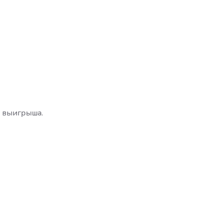
ь выигрыша.